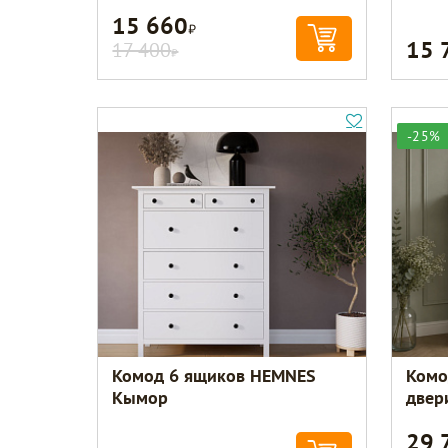
15 660
Р
15 
17 400
Р
-25%
Комод 6 ящиков HEMNES
Комо
Кымор
двер
29 