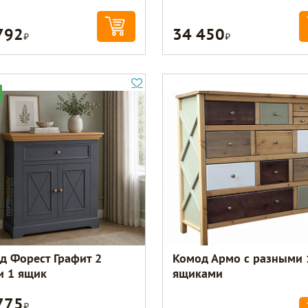
792
34 450
Р
Р
д Форест Графит 2
Комод Армо с разными 
и 1 ящик
ящиками
775
Р