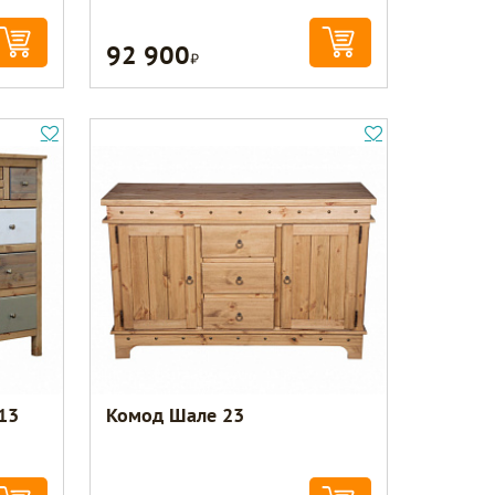
92 900
Р
13
Комод Шале 23