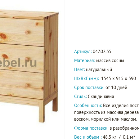
Артикул:
047.02.35
Материал:
массив сосны
Цвет:
натуральный
ШxВxГ (мм):
1545 x 915 x 390
Срок поставки:
от 10 дней
Стиль:
Скандинавия
Особенности:
Все изделия пост
поверхность из массива дерева
воском, морилкой или маслом.
Форма поставки:
в разобранном
3
Вес и объем :
48.3 кг
/
0.1 м