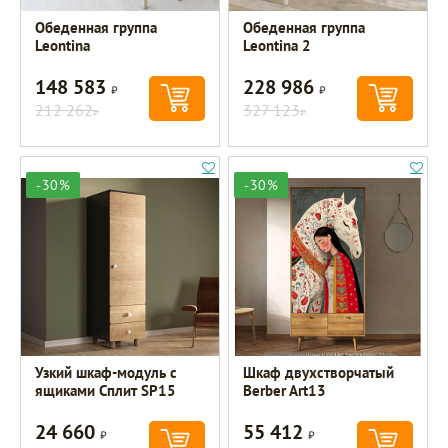
Обеденная группа
Обеденная группа
Leontina
Leontina 2
148 583
228 986
Р
Р
212 262
327 123
Р
Р
-30%
-30%
Узкий шкаф-модуль с
Шкаф двухстворчатый
ящиками Сплит SP15
Berber Art13
24 660
55 412
Р
Р