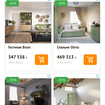
-30%
-30%
Гостиная Bruni
Спальня Olivia
347 538
469 313
Р
Р
496 482
670 447
Р
Р
-30%
-30%