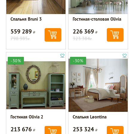
Спальня Bruni 3
Гостиная-столовая Olivia
559 289
226 369
Р
Р
798 985
323 384
Р
Р
-30%
-30%
Гостиная Olivia 2
Спальня Leontina
213 676
253 324
Р
Р