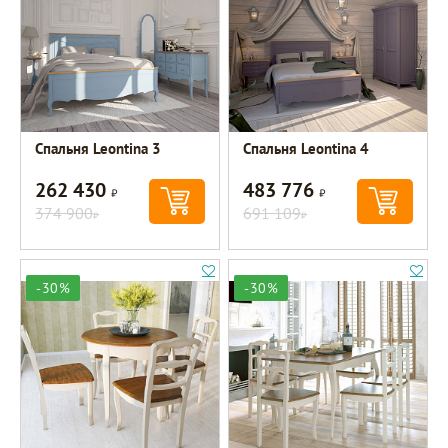
Спальня Leontina 3
Спальня Leontina 4
262 430
483 776
Р
Р
374 900
691 109
Р
Р
-30%
-30%