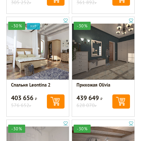
305 252
361 892
Р
Р
-30%
-30%
ХИТ
Спальня Leontina 2
Прихожая Olivia
403 656
439 649
Р
Р
576 652
628 070
Р
Р
-30%
-30%