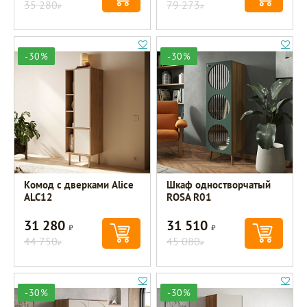
35 280
79 273
Р
Р
-30%
-30%
Комод с дверками Alice
Шкаф одностворчатый
ALC12
ROSA R01
31 280
31 510
Р
Р
44 750
45 080
Р
Р
-30%
-30%