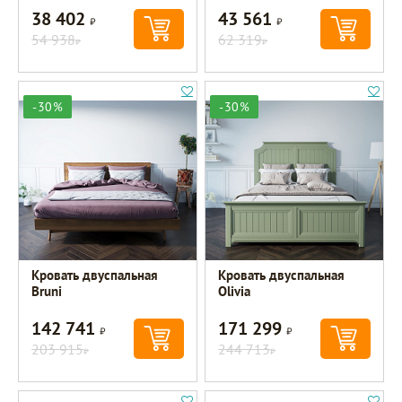
38 402
43 561
Р
Р
54 938
62 319
Р
Р
-30%
-30%
Кровать двуспальная
Кровать двуспальная
Bruni
Olivia
142 741
171 299
Р
Р
203 915
244 713
Р
Р