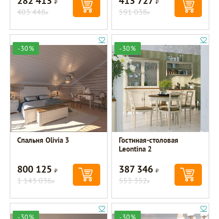
282 413
413 727
403 448
591 038
Р
Р
-30%
-30%
Спальня Olivia 3
Гостиная-столовая
Leontina 2
800 125
387 346
Р
Р
1 143 036
553 352
Р
Р
-30%
-30%