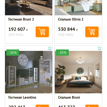
Гостиная Bruni 2
Спальня Olivia 2
192 607
530 844
Р
Р
275 153
758 349
Р
Р
-30%
-30%
Гостиная Leontina
Спальня Bruni
Р
Р