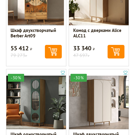
Шкаф двухстворчатый
Комод с дверками Alice
Berber Art09
ALC11
55 412
33 340
Р
Р
79 273
47 697
Р
Р
-30%
-30%
Шкаф одностворчатый
Шкаф двухстворчатый