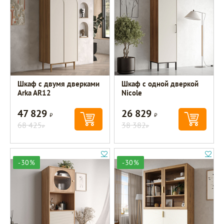
Шкаф с двумя дверками
Шкаф c одной дверкой
Arka AR12
Nicole
47 829
26 829
Р
Р
68 425
38 382
Р
Р
-30%
-30%