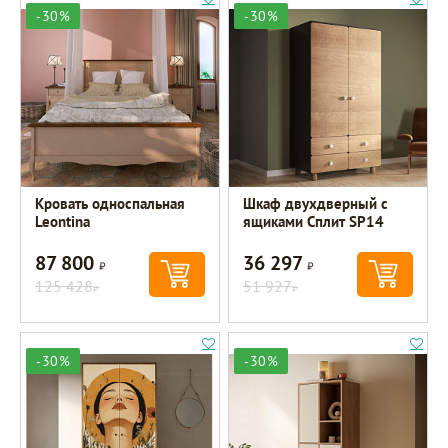
-30%
-30%
Кровать односпальная
Шкаф двухдверный с
Leontina
ящиками Сплит SP14
87 800
36 297
Р
Р
125 428
51 927
Р
Р
-30%
-30%