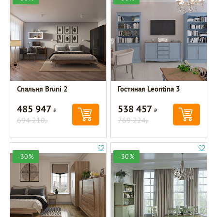
Спальня Bruni 2
Гостиная Leontina 3
485 947
538 457
Р
Р
694 210
769 224
Р
Р
-30%
-30%