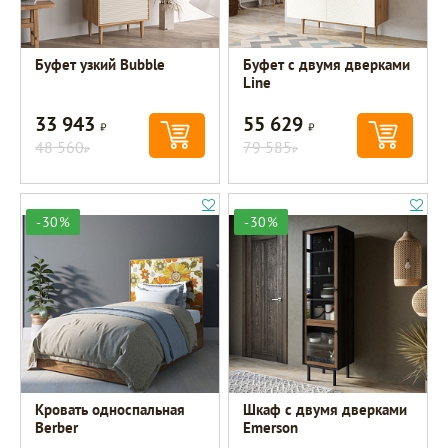
Буфет узкий Bubble
Буфет с двумя дверками
Line
33 943
55 629
Р
Р
48 560
79 585
Р
Р
-30%
-30%
Кровать односпальная
Шкаф c двумя дверками
Berber
Emerson