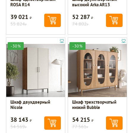
ROSA R14
высокий Arka AR13
39 021
52 287
Р
Р
55 824
74 802
Р
Р
-30%
-30%
Шкаф двухдверный
Шкаф трехстворчатый
Nicole
низкий Bubble
38 143
54 215
Р
Р
54 569
77 561
Р
Р