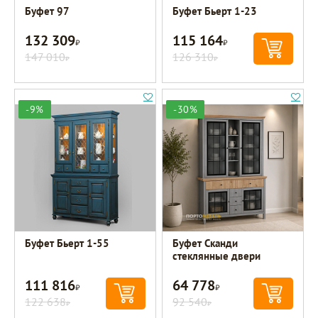
Буфет 97
Буфет Бьерт 1-23
132 309
115 164
Р
Р
147 010
126 310
Р
Р
-9%
-30%
Буфет Бьерт 1-55
Буфет Сканди
стеклянные двери
111 816
64 778
Р
Р
122 638
92 540
Р
Р