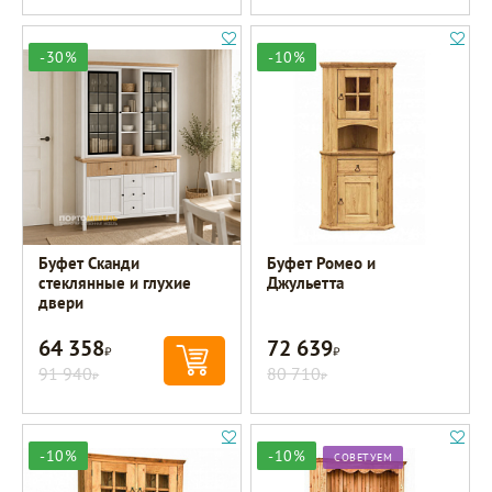
-30%
-10%
Буфет Сканди
Буфет Ромео и
стеклянные и глухие
Джульетта
двери
64 358
72 639
Р
Р
91 940
80 710
Р
Р
-10%
-10%
СОВЕТУЕМ