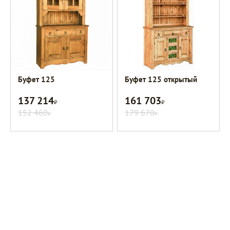
Буфет 125
Буфет 125 открытый
137 214
161 703
Р
Р
152 460
179 670
Р
Р