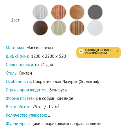
Цвет
Материал:
Массив сосны
ШxВxГ (мм):
1200 x 2200 x 520
Срок поставки:
от 21 дня
Стиль:
Кантри
Особенности:
Покрытие - лак Лазурит (Хорватия).
Страна производитель
Беларусь
Форма поставки:
в собранном виде
3
Вес и объем :
75 кг
/
1.2 м
Количество упаковок:
1
Фурнитура:
ящики с шариковыми направляющими