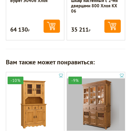
Буфет Э0406 Хлоя
Шкаф настенный с 2-мя
дверцами 800 Хлоя КХ
06
64 130
35 211
Р
Р
Вам также может понравиться:
-10%
-9%