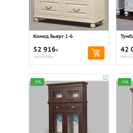
Комод Бьерт 1-6
Тумб
52 916
42 
Р
58 038
46 0
Р
-9%
-9%