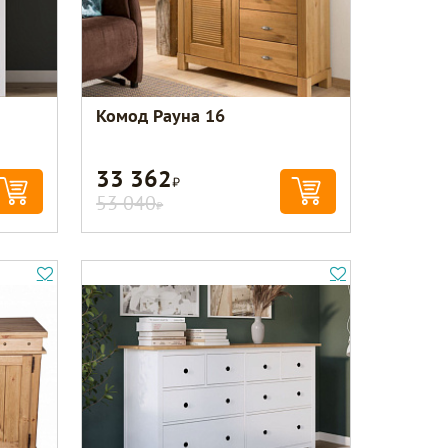
Комод Рауна 16
33 362
Р
53 040
Р