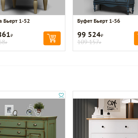
а Бьерт 1-52
Буфет Бьерт 1-56
861
99 524
Р
Р
68
109 157
Р
Р