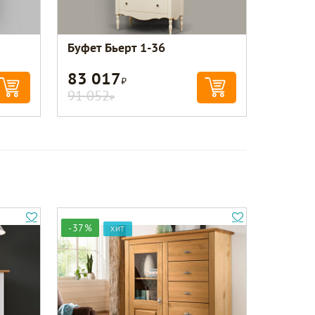
Буфет Бьерт 1-36
83 017
Р
91 052
Р
-37%
ХИТ