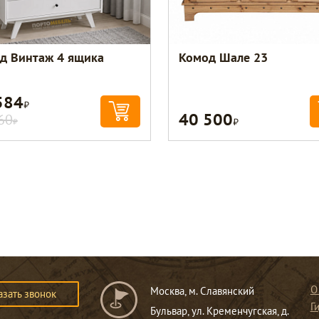
д Винтаж 4 ящика
Комод Шале 23
584
Р
40 500
Р
60
Р
О
Москва, м. Славянский
азать звонок
Г
Бульвар, ул. Кременчугская, д.