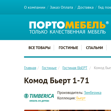
О компании
Заказ Оплата
Доставка
Гид по
Главное меню сайта
ВСЕ ТОВАРЫ
ГОСТИНЫЕ
СПАЛЬНИ
Главная
Гостиные
Гостиная БЬЕРТ
Комод Бье
Комод Бьерт 1-71
Производитель:
Тимберика
Коллекция:
Бьерт