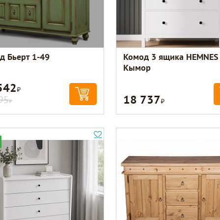
д Бьерт 1-49
Комод 3 ящика HEMNES
Кымор
542
Р
18 737
Р
95
Р