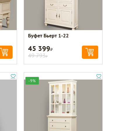
Буфет Бьерт 1-22
45 399
Р
49 793
Р
-9%