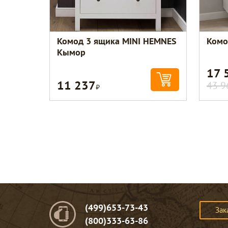
Комод 3 ящика MINI HEMNES
Комо
Кымор
17 
11 237
Р
43 9
(499)653-73-43
Зак
(800)333-63-86