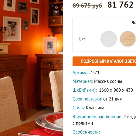
81 762
89 675 руб
Вы
Цвет
ПОДРОБНЫЙ КАТАЛОГ ЦВЕТ
Артикул:
1-71
Материал:
Массив сосны
ШxВxГ (мм):
1660 x 960 x 430
Срок поставки:
от 21 дня
Стиль:
Классика
Внутреннее наполнение:
4 выд
с полками
Особенности: