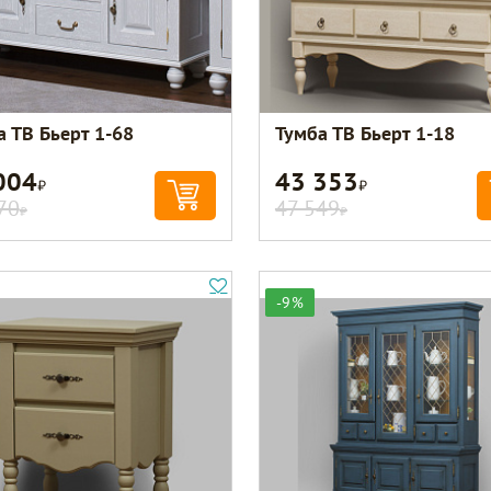
а ТВ Бьерт 1-68
Тумба ТВ Бьерт 1-18
004
43 353
Р
Р
70
47 549
Р
Р
-9%