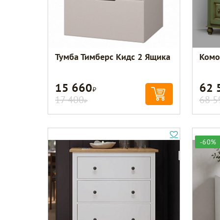
Тумба Тимберс Кидс 2 Ящика
Комо
15 660
62 
Р
17 400
68 5
Р
-60%