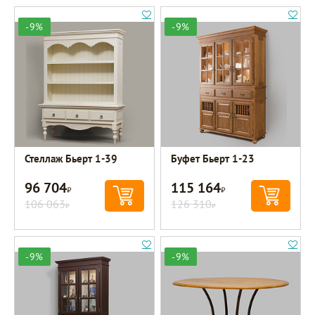
-9%
-9%
Стеллаж Бьерт 1-39
Буфет Бьерт 1-23
96 704
115 164
Р
Р
106 063
126 310
Р
Р
-9%
-9%