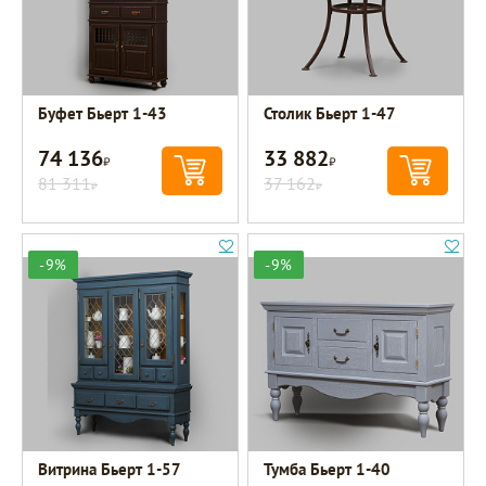
Буфет Бьерт 1-43
Столик Бьерт 1-47
74 136
33 882
Р
Р
81 311
37 162
Р
Р
-9%
-9%
Витрина Бьерт 1-57
Тумба Бьерт 1-40