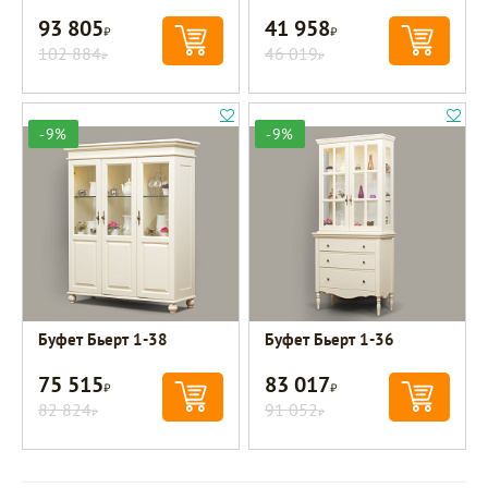
93 805
41 958
Р
Р
102 884
46 019
Р
Р
-9%
-9%
Буфет Бьерт 1-38
Буфет Бьерт 1-36
75 515
83 017
Р
Р
82 824
91 052
Р
Р