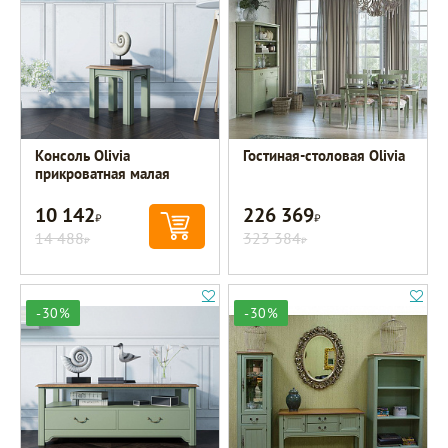
Консоль Olivia
Гостиная-столовая Olivia
прикроватная малая
10 142
226 369
Р
Р
14 488
323 384
Р
Р
-30%
-30%