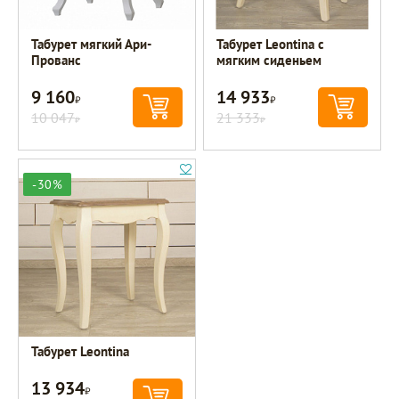
Табурет мягкий Ари-
Табурет Leontina с
Прованс
мягким сиденьем
9 160
14 933
Р
Р
10 047
21 333
Р
Р
-30%
Табурет Leontina
13 934
Р