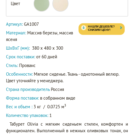
Цвет
GA1007
Артикул
GA1007C
Артикул:
GA1007
Материал:
Массив березы, массив
ясеня
ШxВxГ (мм):
380 x 480 x 300
Срок поставки:
от 60 дней
Стиль:
Прованс
Особенности:
Мягкое сиденье. Ткань - однотонный велюр.
Цвет уточняйте у менеджера.
Страна производитель
Россия
Форма поставки:
в собранном виде
3
Вес и объем :
3 кг
/
0.0725 м
Количество упаковок:
1
Табурет Olivia с мягким сиденьем стилен, комфортен и
функционален. Выполненный в нежных оливковых тонах, он