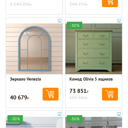
1 143 036
244 713
Р
Р
-30%
Зеркало Venezia
Комод Olivia 5 ящиков
73 851
Р
40 679
Р
105 502
Р
-30%
-30%