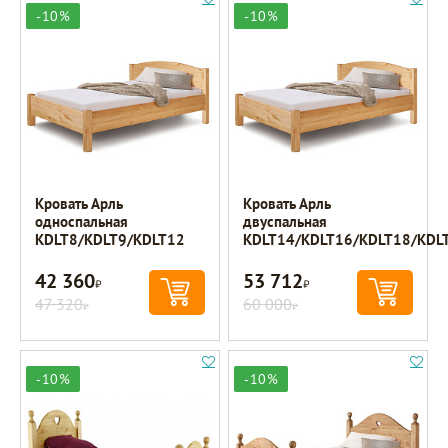
-10%
-10%
Кровать Арль
Кровать Арль
односпальная
двуспальная
KDLT8/KDLT9/KDLT12
KDLT14/KDLT16/KDLT18/KDL
42 360
53 712
Р
Р
47 320
60 000
Р
Р
-10%
-10%