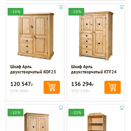
-10%
-10%
Шкаф Арль
Шкаф Арль
двухстворчатый KOF23
двухстворчатый KTF24
120 547
136 294
Р
Р
134 660
152 250
Р
Р
-10%
-10%