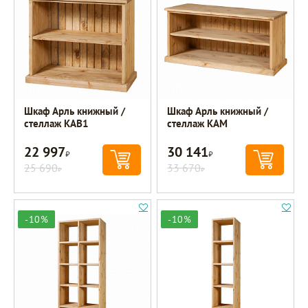
Шкаф Арль книжный /
Шкаф Арль книжный /
стеллаж KAB1
стеллаж KAM
22 997
30 141
Р
Р
25 690
33 670
Р
Р
-10%
-10%