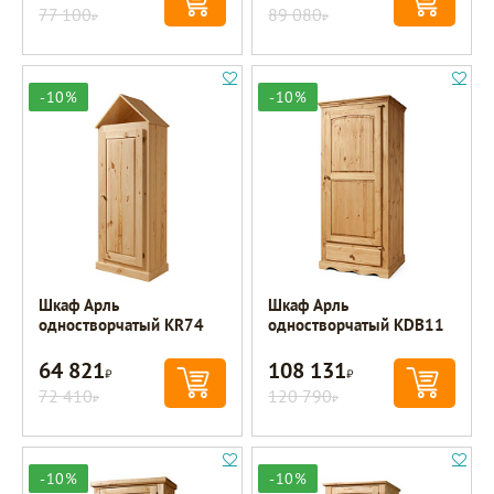
77 100
89 080
Р
Р
-10%
-10%
Шкаф Арль
Шкаф Арль
одностворчатый KR74
одностворчатый KDB11
64 821
108 131
Р
Р
72 410
120 790
Р
Р
-10%
-10%