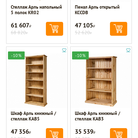
Стеллаж Арль напольный
Пенал Арль открытый
5 полок KR02
KCCDB
61 607
47 105
Р
Р
68 820
52 620
Р
Р
-10%
-10%
Шкаф Арль книжный /
Шкаф Арль книжный /
стеллаж KAB5
стеллаж KAB3
47 356
35 539
Р
Р