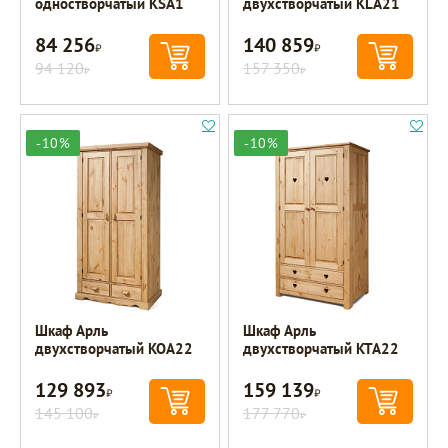
одностворчатый KSA1
двухстворчатый KLA21
84 256
140 859
Р
Р
94 120
157 350
Р
Р
-10%
-10%
Шкаф Арль
Шкаф Арль
двухстворчатый KOA22
двухстворчатый KTA22
129 893
159 139
Р
Р
145 100
177 770
Р
Р