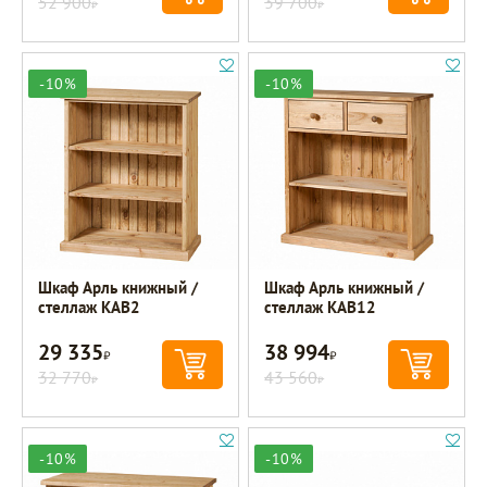
52 900
39 700
Р
Р
-10%
-10%
Шкаф Арль книжный /
Шкаф Арль книжный /
стеллаж KAB2
стеллаж KAB12
29 335
38 994
Р
Р
32 770
43 560
Р
Р
-10%
-10%