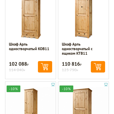
Шкаф Арль
Шкаф Арль
одностворчатый KOB11
одностворчатый с
ящиком KTB11
102 088
110 816
Р
Р
114 040
123 790
Р
Р
-10%
-10%