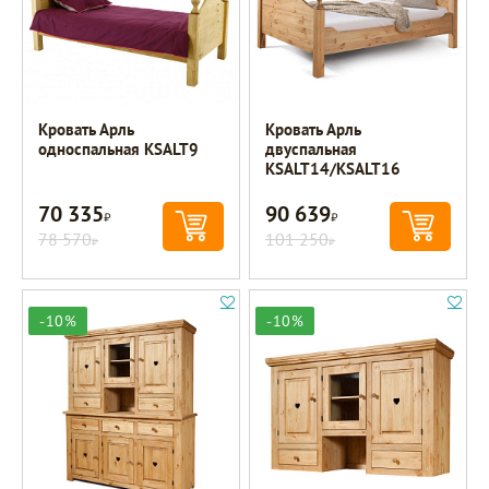
Кровать Арль
Кровать Арль
односпальная KSALT9
двуспальная
KSALT14/KSALT16
70 335
90 639
Р
Р
78 570
101 250
Р
Р
-10%
-10%