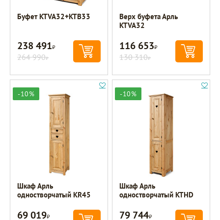
Буфет KTVA32+KTB33
Верх буфета Арль
KTVA32
238 491
116 653
Р
Р
264 990
130 310
Р
Р
-10%
-10%
Шкаф Арль
Шкаф Арль
одностворчатый KR45
одностворчатый KTHD
69 019
79 744
Р
Р