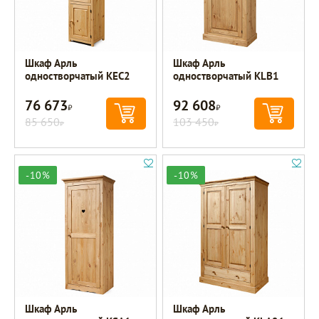
Шкаф Арль
Шкаф Арль
одностворчатый KEC2
одностворчатый KLB1
76 673
92 608
Р
Р
85 650
103 450
Р
Р
-10%
-10%
Шкаф Арль
Шкаф Арль