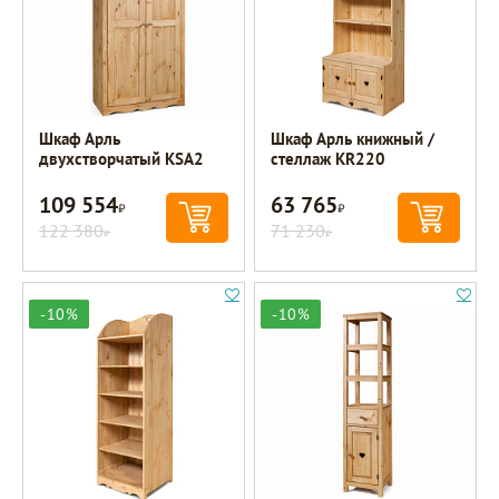
Шкаф Арль
Шкаф Арль книжный /
двухстворчатый KSA2
стеллаж KR220
109 554
63 765
Р
Р
122 380
71 230
Р
Р
-10%
-10%