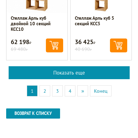
Стеллаж Арль куб
Стеллаж Арль куб 5
двойной 10 секций
секций KCC5
KCC10
62 198
36 425
Р
Р
69 480
40 690
Р
Р
Показать еще
1
2
3
4
»
Конец
ВОЗВРАТ К СПИСКУ