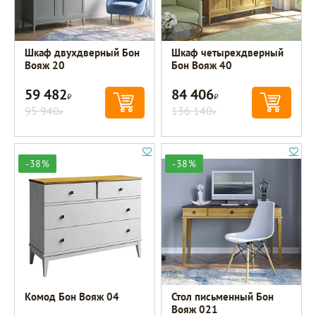
Шкаф двухдверный Бон
Шкаф четырехдверный
Вояж 20
Бон Вояж 40
59 482
84 406
Р
Р
95 940
136 140
Р
Р
-38%
-38%
Комод Бон Вояж 04
Стол письменный Бон
Вояж 021