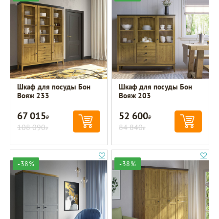
Шкаф для посуды Бон
Шкаф для посуды Бон
Вояж 233
Вояж 203
67 015
52 600
Р
Р
108 090
84 840
Р
Р
-38%
-38%