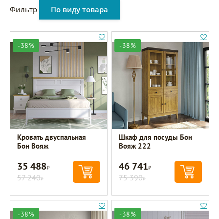
Фильтр
По виду товара
-38%
-38%
Кровать двуспальная
Шкаф для посуды Бон
Бон Вояж
Вояж 222
35 488
46 741
Р
Р
57 240
75 390
Р
Р
-38%
-38%