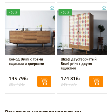
-30%
-30%
Комод Bruni с тремя
Шкаф двустворчатый
ящиками и дверками
Bruni print с двумя
ящиками
143 796
174 816
Р
Р
205 424
249 737
Р
Р
Вам также может понравиться: