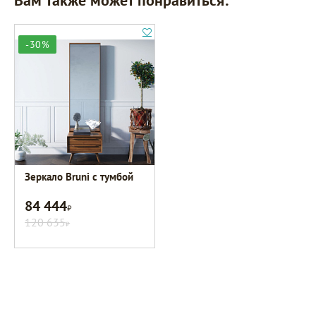
-30%
Зеркало Bruni с тумбой
84 444
Р
120 635
Р