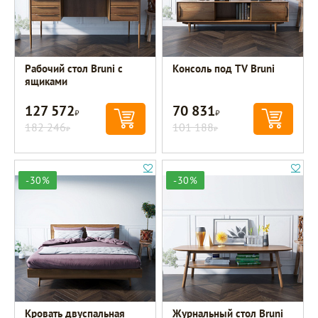
Рабочий стол Bruni с
Консоль под TV Bruni
ящиками
127 572
70 831
Р
Р
182 246
101 188
Р
Р
-30%
-30%
Кровать двуспальная
Журнальный стол Bruni