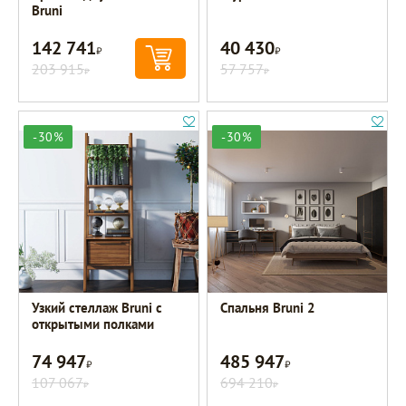
Bruni
142 741
40 430
Р
Р
203 915
57 757
Р
Р
-30%
-30%
Узкий стеллаж Bruni с
Спальня Bruni 2
открытыми полками
74 947
485 947
Р
Р
107 067
694 210
Р
Р