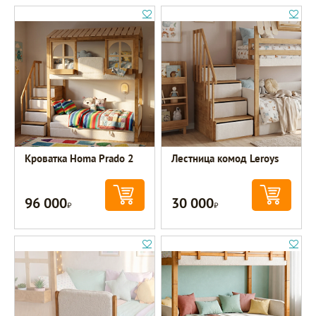
Кроватка Homa Prado 2
Лестница комод Leroys
96 000
30 000
Р
Р