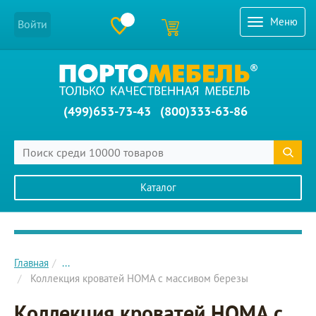
Меню
Войти
(499)653-73-43
(800)333-63-86
Каталог
Главное меню сайта
Главная
...
Коллекция кроватей HOMA c массивом березы
Коллекция кроватей HOMA c