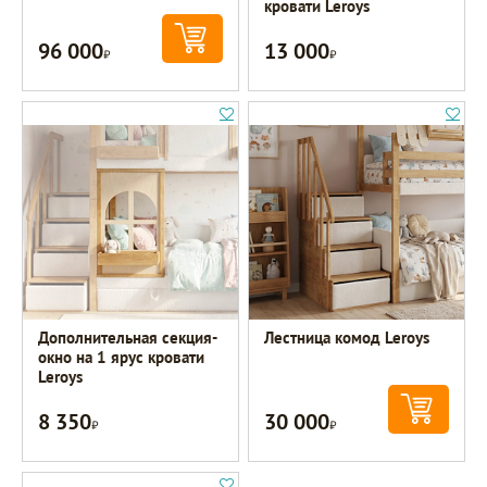
кровати Leroys
96 000
13 000
Р
Р
Дополнительная секция-
Лестница комод Leroys
окно на 1 ярус кровати
Leroys
8 350
30 000
Р
Р