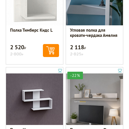
Полка Тимберс Кидс L
Угловая полка для
кровати-чердака Амелия
2 520
2 118
Р
Р
2 800
2 825
Р
Р
-22%