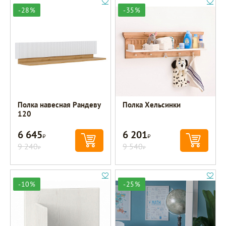
-28%
-35%
Полка навесная Рандеву
Полка Хельсинки
120
6 645
6 201
Р
Р
9 240
9 540
Р
Р
-10%
-25%