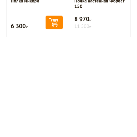
Полка Инкери
Полка настенная Форест
150
8 970
Р
6 300
Р
11 500
Р