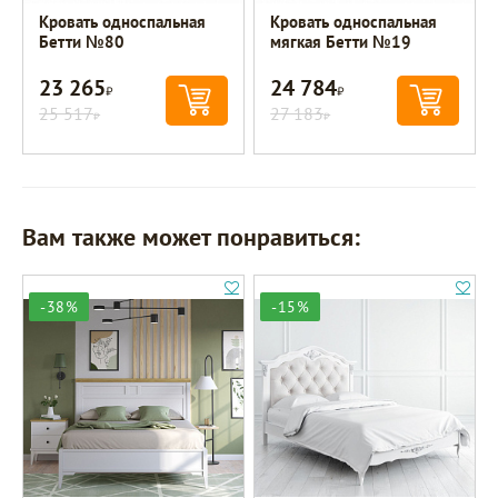
Кровать односпальная
Кровать односпальная
Бетти №80
мягкая Бетти №19
23 265
24 784
Р
Р
25 517
27 183
Р
Р
Вам также может понравиться:
-38%
-15%