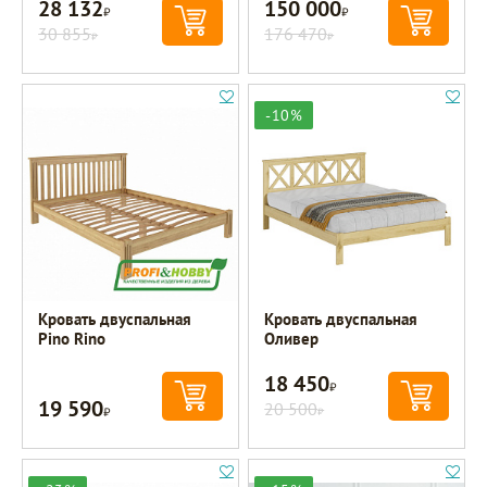
28 132
150 000
Р
Р
30 855
176 470
Р
Р
-10%
Кровать двуспальная
Кровать двуспальная
Pino Rino
Оливер
18 450
Р
19 590
Р
20 500
Р