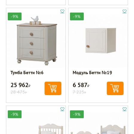
-9%
-9%
Тумба Бетти №6
Модуль Бетти №19
25 962
6 587
Р
Р
28 475
7 225
Р
Р
-9%
-9%