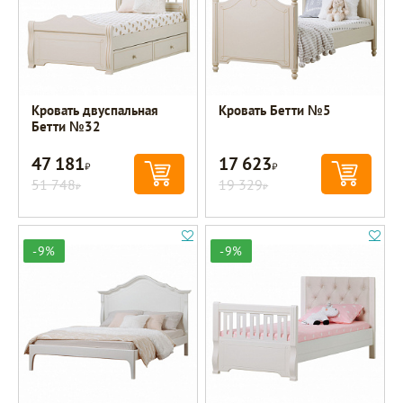
Кровать двуспальная
Кровать Бетти №5
Бетти №32
47 181
17 623
Р
Р
51 748
19 329
Р
Р
-9%
-9%