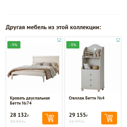
Другая мебель из этой коллекции:
-9%
-9%
Кровать двуспальная
Стеллаж Бетти №4
Бетти №74
28 132
29 155
Р
Р
30 855
31 977
Р
Р