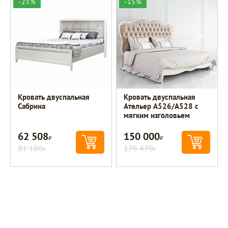
-23%
-15%
Кровать двуспальная
Кровать двуспальная
Сабрина
Ательер A526/A528 с
мягким изголовьем
62 508
150 000
Р
Р
81 180
176 470
Р
Р