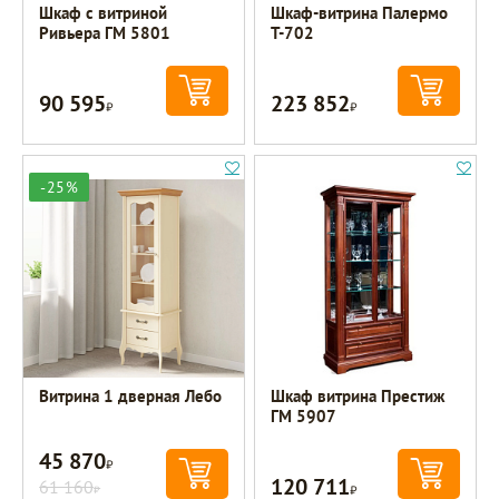
Шкаф с витриной
Шкаф-витрина Палермо
Ривьера ГМ 5801
Т-702
90 595
223 852
Р
Р
-25%
Витрина 1 дверная Лебо
Шкаф витрина Престиж
ГМ 5907
45 870
Р
120 711
61 160
Р
Р