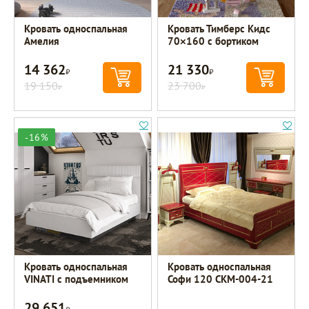
Кровать односпальная
Кровать Тимберс Кидс
Амелия
70×160 с бортиком
14 362
21 330
Р
Р
19 150
23 700
Р
Р
-16%
Кровать односпальная
Кровать односпальная
VINATI с подъемником
Софи 120 СКМ-004-21
29 651
Р