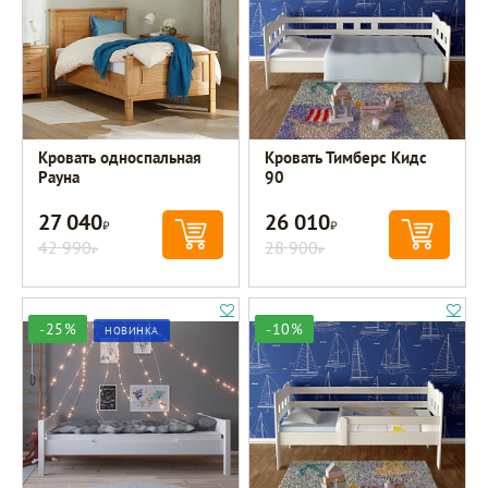
Кровать односпальная
Кровать Тимберс Кидс
Рауна
90
27 040
26 010
Р
Р
42 990
28 900
Р
Р
-25%
-10%
НОВИНКА