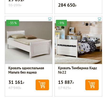
284 650
35 299
Р
Р
-35%
-9%
Кровать односпальная
Кровать Тимберика Кидс
Мальта без ящика
№22
31 161
15 887
Р
Р
47 940
17 425
Р
Р