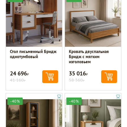
Стол письменный Бридж
Кровать двуспальная
однотумбовый
Бридж с мягким
изголовьем
24 696
35 016
Р
Р
41 160
58 360
Р
Р
-40%
-40%