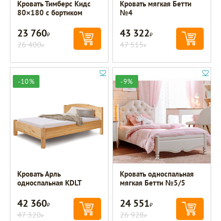
Кровать Тимберс Кидс
Кровать мягкая Бетти
80×180 с бортиком
№4
23 760
43 322
Р
Р
26 400
47 515
Р
Р
-10%
-9%
Кровать Арль
Кровать односпальная
односпальная KDLT
мягкая Бетти №5/5
42 360
24 551
Р
Р
47 320
26 928
Р
Р