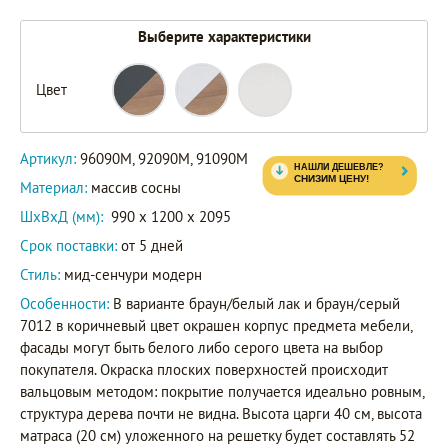
Выберите характеристики
Цвет
96090М
92090М
Артикул
91090М
Артикул:
96090М, 92090М, 91090М
Материал:
массив сосны
ШxВxД (мм):
990 x 1200 x 2095
Срок поставки:
от 5 дней
Стиль:
мид-сенчури модерн
Особенности:
В варианте браун/белый лак и браун/серый
7012 в коричневый цвет окрашен корпус предмета мебели,
фасады могут быть белого либо серого цвета на выбор
покупателя. Окраска плоских поверхностей происходит
вальцовым методом: покрытие получается идеально ровным,
структура дерева почти не видна. Высота царги 40 см, высота
матраса (20 см) уложенного на решетку будет составлять 52