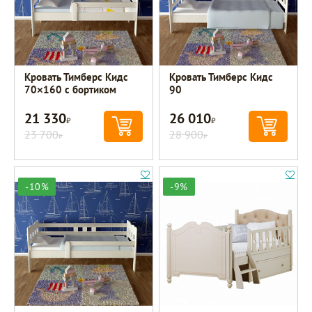
Кровать Тимберс Кидс
Кровать Тимберс Кидс
70×160 с бортиком
90
21 330
26 010
Р
Р
23 700
28 900
Р
Р
-10%
-9%