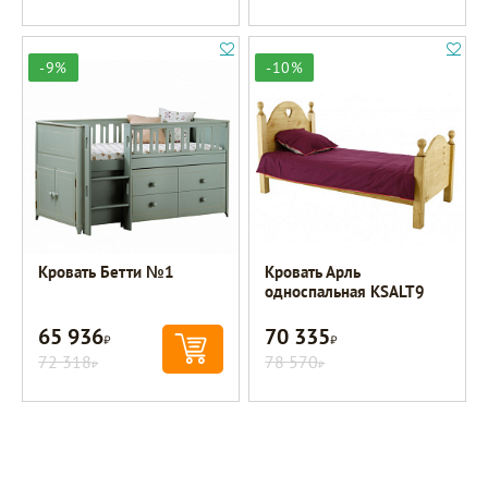
-9%
-10%
Кровать Бетти №1
Кровать Арль
односпальная KSALT9
65 936
70 335
Р
Р
72 318
78 570
Р
Р