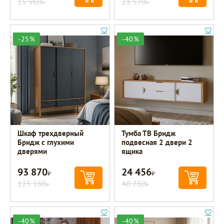
15 960
23 570
Р
Р
-25%
-40%
Шкаф трехдверный
Тумба ТВ Бридж
Бридж с глухими
подвесная 2 двери 2
дверями
ящика
93 870
24 456
Р
Р
125 160
40 760
Р
Р
-40%
-40%