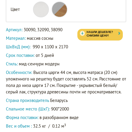
Цвет
30090
Артикул
38090
Артикул:
30090, 32090, 38090
Материал:
массив сосны
ШxВxД (мм):
990 x 1100 x 2170
Срок поставки:
от 5 дней
Стиль:
мид-сенчури модерн
Особенности:
Высота царги 44 см, высота матраса (20 см)
уложенного на решетку будет составлять 52 см. Расстояние от
пола до низа царги 17 см. Покрытие - укрывистый белый/
серый лак, структура древесины почти не просматривается.
Страна производитель
Беларусь
Спальное место (ШхГ):
900*2000
Форма поставки:
в разобранном виде
3
Вес и объем :
32.5 кг
/
0.12 м