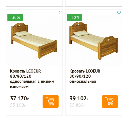
-30%
-30%
Кровать LCOEUR
Кровать LCOEUR
80/90/120
80/90/120
односпальная с низким
односпальная
изножьем
37 170
39 102
Р
Р
53 100
55 860
Р
Р