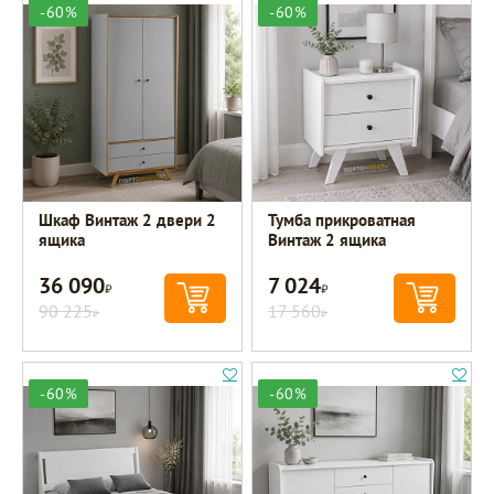
-60%
-60%
Шкаф Винтаж 2 двери 2
Тумба прикроватная
ящика
Винтаж 2 ящика
36 090
7 024
Р
Р
90 225
17 560
Р
Р
-60%
-60%