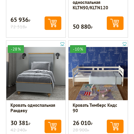
односпальная
KLTN90/KLTN120
65 936
Р
50 880
72 318
Р
Р
-28%
-10%
Кровать односпальная
Кровать Тимберс Кидс
Рандеву
90
30 381
26 010
Р
Р
42 240
28 900
Р
Р