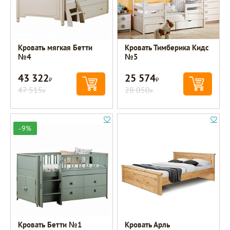
Кровать мягкая Бетти
Кровать Тимберика Кидс
№4
№5
43 322
25 574
Р
Р
47 515
28 050
Р
Р
-9%
Кровать Бетти №1
Кровать Арль