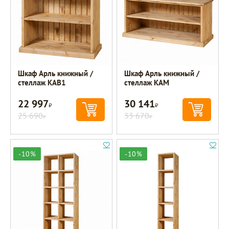
Шкаф Арль книжный /
Шкаф Арль книжный /
стеллаж KAB1
стеллаж KAM
22 997
30 141
Р
Р
25 690
33 670
Р
Р
-10%
-10%