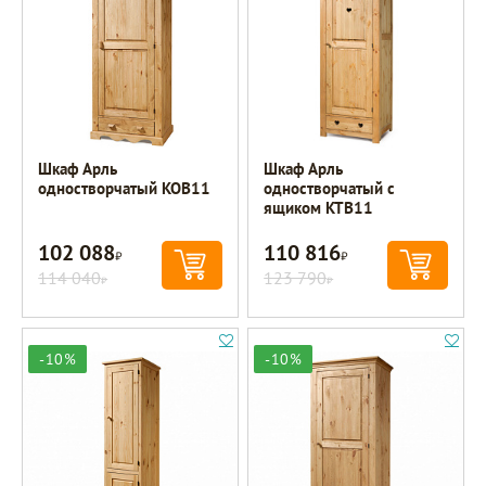
Шкаф Арль
Шкаф Арль
одностворчатый KOB11
одностворчатый с
ящиком KTB11
102 088
110 816
Р
Р
114 040
123 790
Р
Р
-10%
-10%