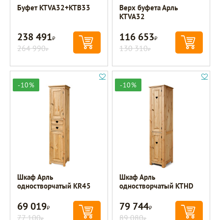
Буфет KTVA32+KTB33
Верх буфета Арль
KTVA32
238 491
116 653
Р
Р
264 990
130 310
Р
Р
-10%
-10%
Шкаф Арль
Шкаф Арль
одностворчатый KR45
одностворчатый KTHD
69 019
79 744
Р
Р
77 100
89 080
Р
Р