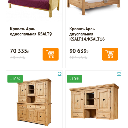
Кровать Арль
Кровать Арль
односпальная KSALT9
двуспальная
KSALT14/KSALT16
70 335
90 639
Р
Р
78 570
101 250
Р
Р
-10%
-10%