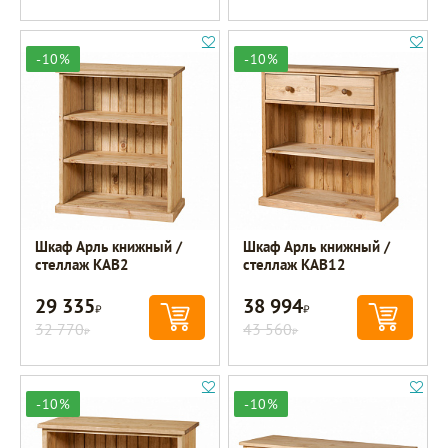
-10%
-10%
Шкаф Арль книжный /
Шкаф Арль книжный /
стеллаж KAB2
стеллаж KAB12
29 335
38 994
Р
Р
32 770
43 560
Р
Р
-10%
-10%