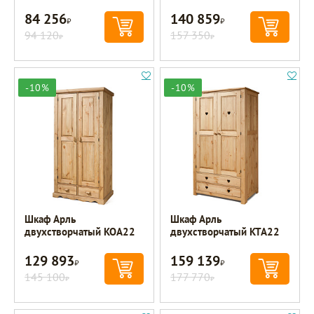
84 256
140 859
Р
Р
94 120
157 350
Р
Р
-10%
-10%
Шкаф Арль
Шкаф Арль
двухстворчатый KOA22
двухстворчатый KTA22
129 893
159 139
Р
Р
145 100
177 770
Р
Р