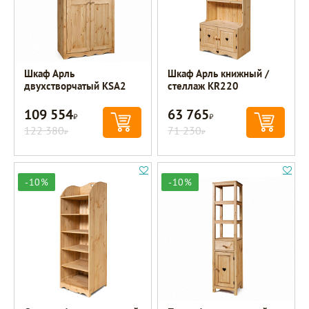
Шкаф Арль
Шкаф Арль книжный /
двухстворчатый KSA2
стеллаж KR220
109 554
63 765
Р
Р
122 380
71 230
Р
Р
-10%
-10%