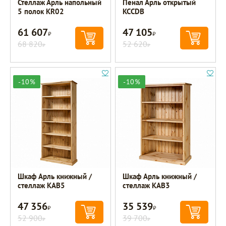
Стеллаж Арль напольный
Пенал Арль открытый
5 полок KR02
KCCDB
61 607
47 105
Р
Р
68 820
52 620
Р
Р
-10%
-10%
Шкаф Арль книжный /
Шкаф Арль книжный /
стеллаж KAB5
стеллаж KAB3
47 356
35 539
Р
Р
52 900
39 700
Р
Р