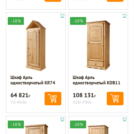
-10%
-10%
Шкаф Арль
Шкаф Арль
одностворчатый KR74
одностворчатый KDB11
64 821
108 131
Р
Р
72 410
120 790
Р
Р
-10%
-10%