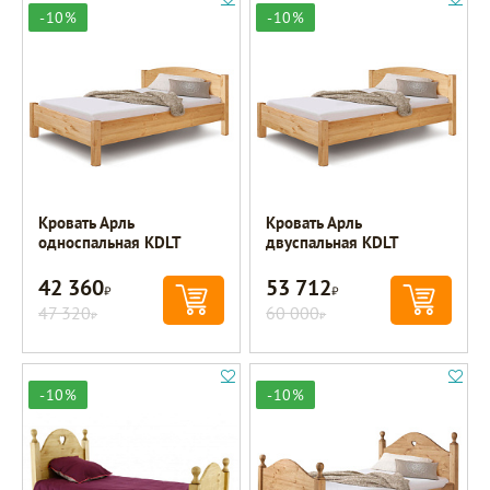
-10%
-10%
Кровать Арль
Кровать Арль
односпальная KDLT
двуспальная KDLT
42 360
53 712
Р
Р
47 320
60 000
Р
Р
-10%
-10%