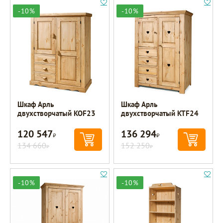
-10%
-10%
Шкаф Арль
Шкаф Арль
двухстворчатый KOF23
двухстворчатый KTF24
120 547
136 294
Р
Р
134 660
152 250
Р
Р
-10%
-10%