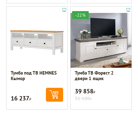
-22%
Тумба под ТВ HEMNES
Тумба ТВ Форест 2
Кымор
двери 1 ящик
39 858
Р
16 237
Р
51 100
Р