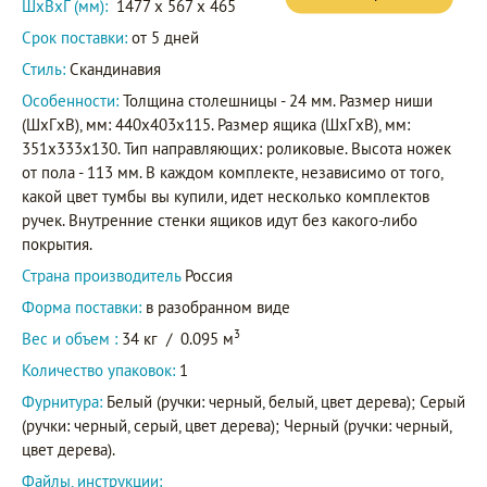
ШxВxГ (мм):
1477 x 567 x 465
Срок поставки:
от 5 дней
Стиль:
Скандинавия
Особенности:
Толщина столешницы - 24 мм. Размер ниши
(ШxГxВ), мм: 440х403х115. Размер ящика (ШxГxВ), мм:
351х333х130. Тип направляющих: роликовые. Высота ножек
от пола - 113 мм. В каждом комплекте, независимо от того,
какой цвет тумбы вы купили, идет несколько комплектов
ручек. Внутренние стенки ящиков идут без какого-либо
покрытия.
Страна производитель
Россия
Форма поставки:
в разобранном виде
3
Вес и объем :
34 кг
/
0.095 м
Количество упаковок:
1
Фурнитура:
Белый (ручки: черный, белый, цвет дерева); Серый
(ручки: черный, серый, цвет дерева); Черный (ручки: черный,
цвет дерева).
Файлы, инструкции: