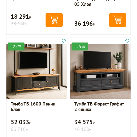
05 Хлоя
18 291
Р
36 196
28 140
Р
Р
-22%
-25%
Тумба ТВ 1600 Пенни
Тумба ТВ Форест Графит
Блэк
2 ящика
52 033
34 575
Р
Р
66 710
46 100
Р
Р