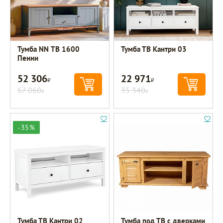
Тумба NN ТВ 1600
Тумба ТВ Кантри 03
Пенни
52 306
22 971
Р
Р
67 060
35 340
Р
Р
-35%
Тумба ТВ Кантри 02
Тумба под ТВ с дверками