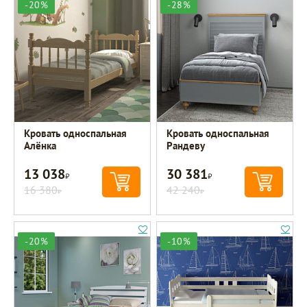
-20%
-28%
Кровать односпальная
Кровать односпальная
Алёнка
Рандеву
13 038
30 381
Р
Р
16 380
42 240
Р
Р
-20%
-10%