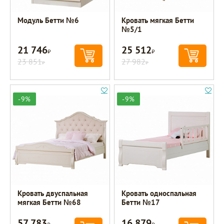
Модуль Бетти №6
Кровать мягкая Бетти
№5/1
21 746
25 512
Р
Р
23 851
27 982
Р
Р
-9%
-9%
Кровать двуспальная
Кровать односпальная
мягкая Бетти №68
Бетти №17
57 783
16 879
Р
Р