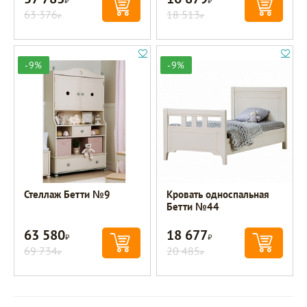
63 376
18 513
Р
Р
-9%
-9%
Стеллаж Бетти №9
Кровать односпальная
Бетти №44
63 580
18 677
Р
Р
69 734
20 485
Р
Р