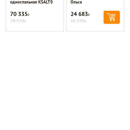
односпальная KSALT9
Ольса
70 335
24 683
Р
Р
78 570
41 190
Р
Р