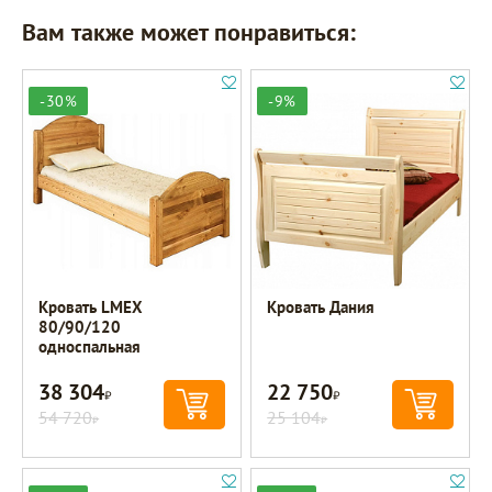
Вам также может понравиться:
-30%
-9%
Кровать LMEX
Кровать Дания
80/90/120
односпальная
38 304
22 750
Р
Р
54 720
25 104
Р
Р