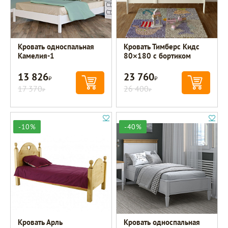
Кровать односпальная
Кровать Тимберс Кидс
Камелия-1
80×180 с бортиком
13 826
23 760
Р
Р
17 370
26 400
Р
Р
-10%
-40%
Кровать Арль
Кровать односпальная