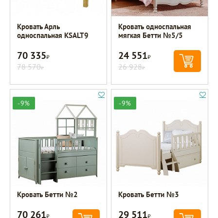
Кровать Арль
Кровать односпальная
односпальная KSALT9
мягкая Бетти №5/5
70 335
24 551
Р
Р
78 570
26 928
Р
Р
-9%
-9%
Кровать Бетти №2
Кровать Бетти №3
70 261
29 511
Р
Р