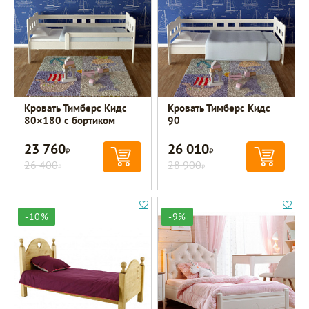
Кровать Тимберс Кидс
Кровать Тимберс Кидс
80×180 с бортиком
90
23 760
26 010
Р
Р
26 400
28 900
Р
Р
-10%
-9%