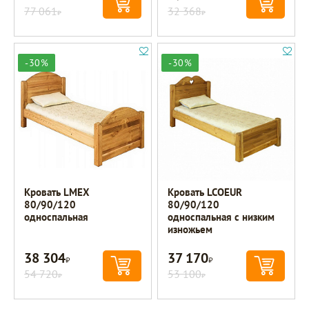
77 061
32 368
Р
Р
-30%
-30%
Кровать LMEX
Кровать LCOEUR
80/90/120
80/90/120
односпальная
односпальная с низким
изножьем
38 304
37 170
Р
Р
54 720
53 100
Р
Р