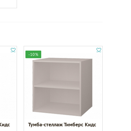
-10%
Кидс
Тумба-стеллаж Тимберс Кидс