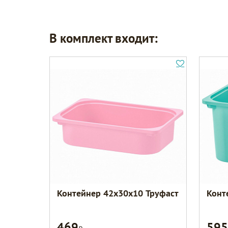
В комплект входит:
Контейнер 42x30x10 Труфаст
Конт
469
595
Р