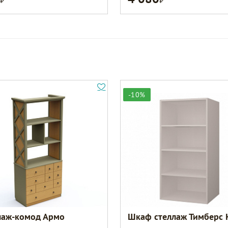
-10%
лаж-комод Армо
Шкаф стеллаж Тимберс 