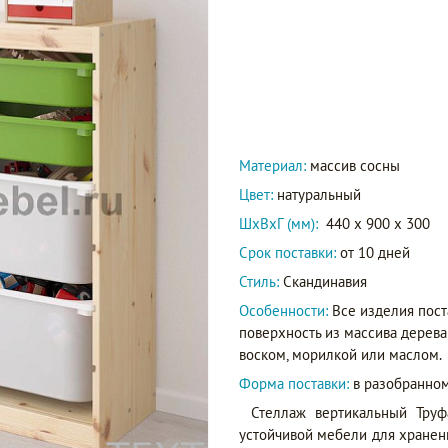
Материал:
массив сосны
Цвет:
натуральный
ШxВxГ (мм):
440 x 900 x 300
Срок поставки:
от 10 дней
Стиль:
Скандинавия
Особенности:
Все изделия пост
поверхность из массива дерева
воском, морилкой или маслом.
Форма поставки:
в разобранном
Стеллаж вертикальный Труф
устойчивой мебели для хранен