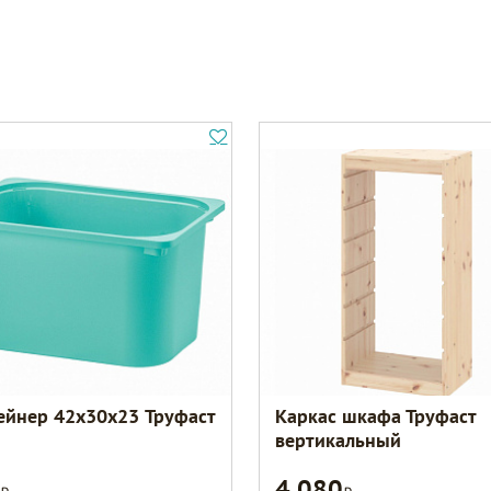
ейнер 42x30x23 Труфаст
Каркас шкафа Труфаст
вертикальный
4 080
Р
Р