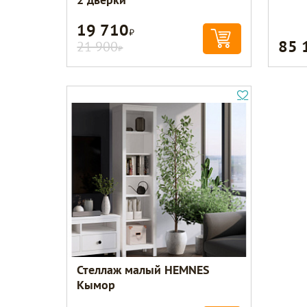
19 710
Р
85 
21 900
Р
Стеллаж малый HEMNES
Кымор