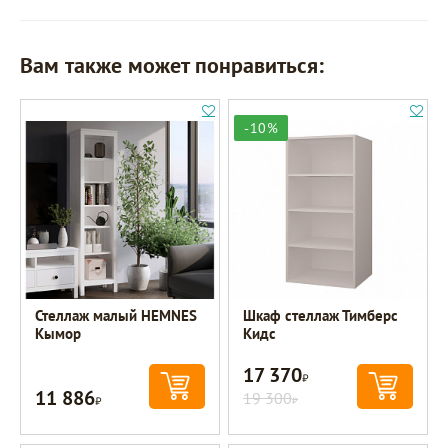
Вам также может понравиться:
-10%
Стеллаж малый HEMNES
Шкаф стеллаж Тимберс
Кымор
Кидс
17 370
Р
11 886
Р
19 300
Р