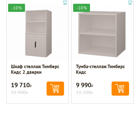
-10%
-10%
Шкаф стеллаж Тимберс
Тумба-стеллаж Тимберс
Кидс 2 дверки
Кидс
19 710
9 990
Р
Р
21 900
11 100
Р
Р