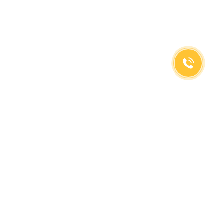
(499)653-73-43
(800)333-63-86
C 10 до 19 часов
Заказать звонок
Доставка в регионы
Москва, м. Славянский Бульвар, ул. Кременчугская,
д. 6, корпус 2.
О компании
Заказ Оплата