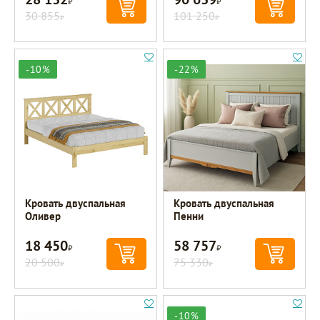
30 855
101 250
Р
Р
-10%
-22%
Кровать двуспальная
Кровать двуспальная
Оливер
Пенни
18 450
58 757
Р
Р
20 500
75 330
Р
Р
-10%