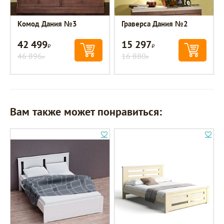
Комод Дания №3
Граверса Дания №2
42 499
15 297
Р
Р
46 896
16 880
Р
Р
Вам также может понравиться: