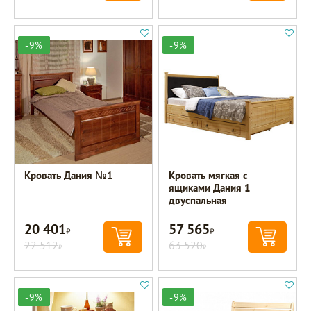
-9%
-9%
Кровать Дания №1
Кровать мягкая с
ящиками Дания 1
двуспальная
20 401
57 565
Р
Р
22 512
63 520
Р
Р
-9%
-9%