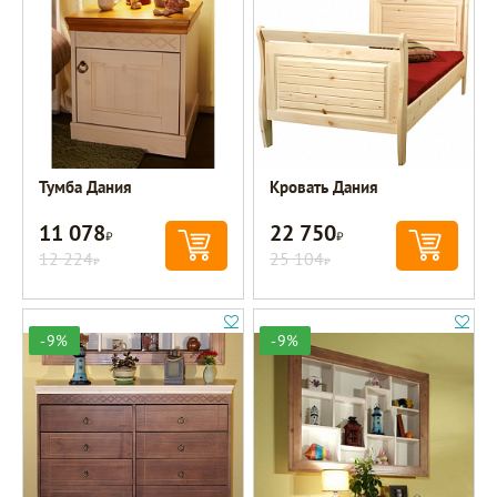
Тумба Дания
Кровать Дания
11 078
22 750
Р
Р
12 224
25 104
Р
Р
-9%
-9%