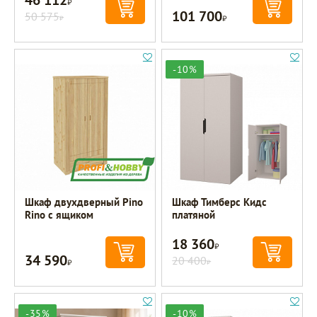
101 700
50 575
Р
Р
-10%
Шкаф двухдверный Pino
Шкаф Тимберс Кидс
Rino с ящиком
платяной
18 360
Р
34 590
Р
20 400
Р
-35%
-10%