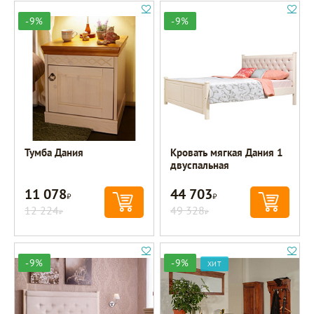
-9%
-9%
Тумба Дания
Кровать мягкая Дания 1
двуспальная
11 078
44 703
Р
Р
12 224
49 328
Р
Р
-9%
-9%
ХИТ