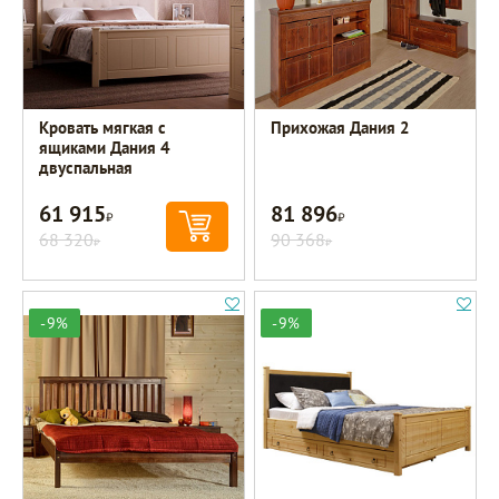
Кровать мягкая с
Прихожая Дания 2
ящиками Дания 4
двуспальная
61 915
81 896
Р
Р
68 320
90 368
Р
Р
-9%
-9%