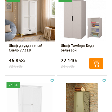
Шкаф двухдверный
Шкаф Тимберс Кидс
Сиело 77318
бельевой
46 858
22 140
Р
Р
72 090
24 600
Р
Р
-35%