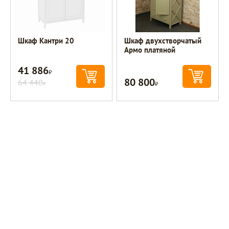
Шкаф Кантри 20
Шкаф двухстворчатый
Армо платяной
41 886
Р
80 800
64 440
Р
Р