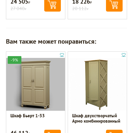
24 505
18 226
Р
Р
27 040
20 112
Р
Р
Вам также может понравиться:
-9%
Шкаф Бьерт 1-33
Шкаф двухстворчатый
Армо комбинированный
46 112
Р