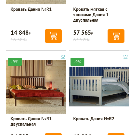
Кровать Дания №R1
Кровать мягкая с
ящиками Дания 1
двуспальная
14 848
57 565
Р
Р
16 384
63 520
Р
Р
-9%
-9%
Кровать Дания №R1
Кровать Дания №R2
двуспальная