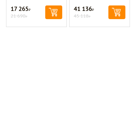
17 265
41 136
Р
Р
21 690
45 118
Р
Р