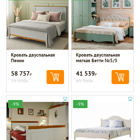
Кровать двуспальная
Кровать двуспальная
Пенни
мягкая Бетти №5/5
58 757
41 539
Р
Р
75 330
45 560
Р
Р
-9%
-9%