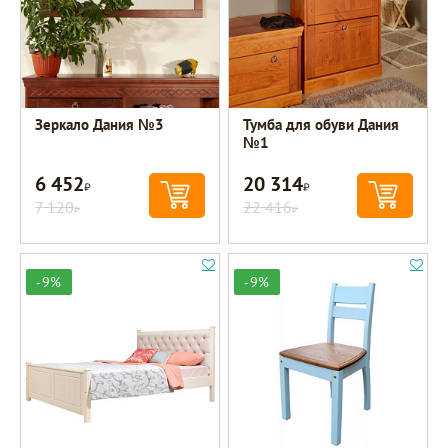
Зеркало Дания №3
Тумба для обуви Дания
№1
6 452
20 314
Р
Р
7 120
22 416
Р
Р
-9%
-9%