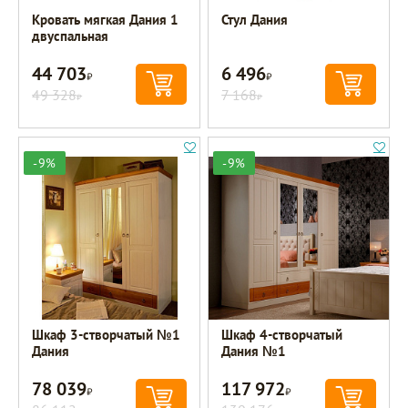
Кровать мягкая Дания 1
Стул Дания
двуспальная
44 703
6 496
Р
Р
49 328
7 168
Р
Р
-9%
-9%
Шкаф 3-створчатый №1
Шкаф 4-створчатый
Дания
Дания №1
78 039
117 972
Р
Р