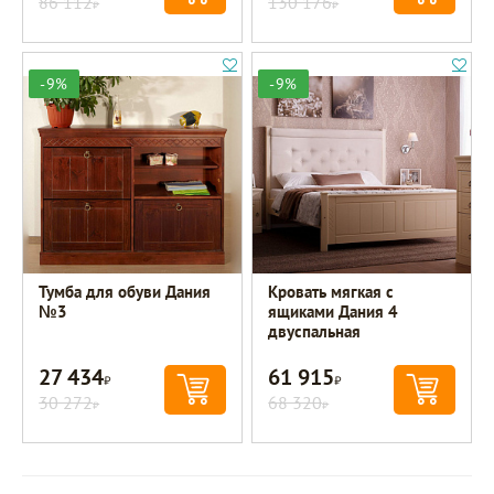
86 112
130 176
Р
Р
-9%
-9%
Тумба для обуви Дания
Кровать мягкая с
№3
ящиками Дания 4
двуспальная
27 434
61 915
Р
Р
30 272
68 320
Р
Р