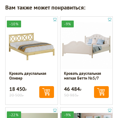
Вам также может понравиться:
-10%
-9%
Кровать двуспальная
Кровать двуспальная
Оливер
мягкая Бетти №5/7
18 450
46 484
Р
Р
20 500
50 983
Р
Р
-22%
-9%