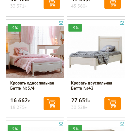
33 371
45 560
Р
Р
-9%
-9%
Кровать односпальная
Кровать двуспальная
Бетти №5/4
Бетти №43
16 662
27 651
Р
Р
18 275
30 328
Р
Р
-9%
-9%