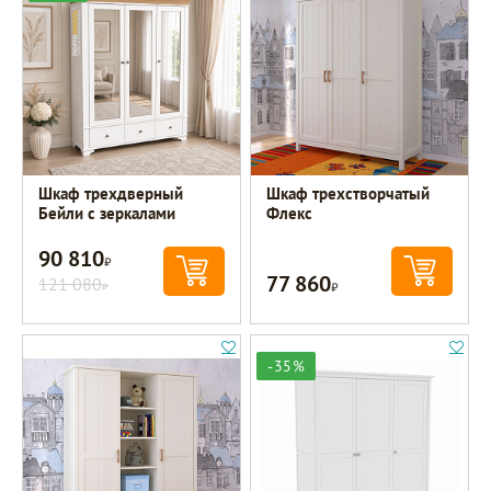
Шкаф трехдверный
Шкаф трехстворчатый
Бейли с зеркалами
Флекс
90 810
Р
77 860
121 080
Р
Р
-35%