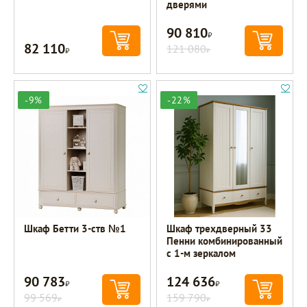
дверями
90 810
Р
82 110
Р
121 080
Р
-9%
-22%
Шкаф Бетти 3-ств №1
Шкаф трехдверный 33
Пенни комбинированный
с 1-м зеркалом
90 783
124 636
Р
Р
99 569
159 790
Р
Р