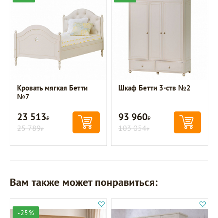
Кровать мягкая Бетти
Шкаф Бетти 3-ств №2
№7
23 513
93 960
Р
Р
25 789
103 054
Р
Р
Вам также может понравиться:
-25%