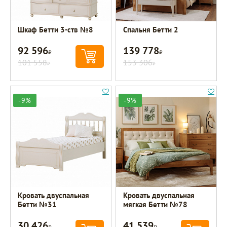
Шкаф Бетти 3-ств №8
Спальня Бетти 2
92 596
139 778
Р
Р
101 558
153 306
Р
Р
-9%
-9%
Кровать двуспальная
Кровать двуспальная
Бетти №31
мягкая Бетти №78
30 426
41 539
Р
Р