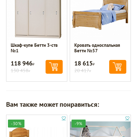
Шкаф-купе Бетти 3-ств
Кровать односпальная
№1
Бетти №57
118 946
18 615
Р
Р
130 458
20 417
Р
Р
Вам также может понравиться:
-30%
-9%