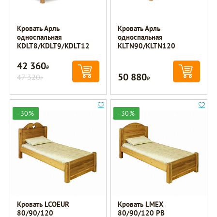
Кровать Арль
Кровать Арль
односпальная
односпальная
KDLT8/KDLT9/KDLT12
KLTN90/KLTN120
42 360
Р
50 880
47 320
Р
Р
-30%
-30%
Кровать LCOEUR
Кровать LMEX
80/90/120
80/90/120 PB