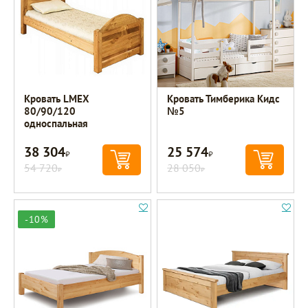
Кровать LMEX
Кровать Тимберика Кидс
80/90/120
№5
односпальная
38 304
25 574
Р
Р
54 720
28 050
Р
Р
-10%