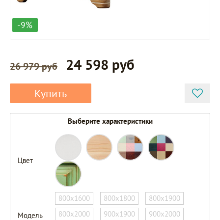
-9%
24 598 руб
26 979 руб
Купить
Выберите характеристики
Цвет
800х1600
800х1800
800х1900
800х2000
900х1900
900х2000
Модель