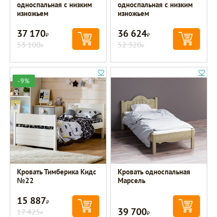
односпальная с низким
односпальная с низким
изножьем
изножьем
37 170
36 624
Р
Р
53 100
52 320
Р
Р
-9%
Кровать Тимберика Кидс
Кровать односпальная
№22
Марсель
15 887
Р
39 700
17 425
Р
Р