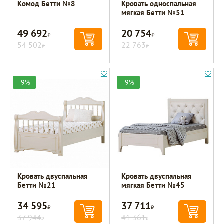
Комод Бетти №8
Кровать односпальная
мягкая Бетти №51
49 692
20 754
Р
Р
54 502
22 763
Р
Р
-9%
-9%
Кровать двуспальная
Кровать двуспальная
Бетти №21
мягкая Бетти №45
34 595
37 711
Р
Р
37 944
41 361
Р
Р