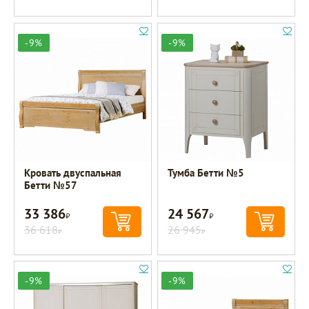
-9%
-9%
Кровать двуспальная
Тумба Бетти №5
Бетти №57
33 386
24 567
Р
Р
36 618
26 945
Р
Р
-9%
-9%