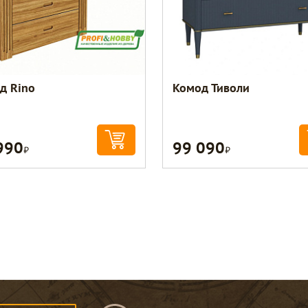
д Rino
Комод Тиволи
990
99 090
Р
Р