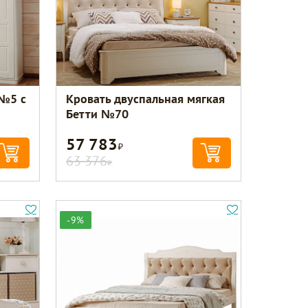
 №5 с
Кровать двуспальная мягкая
Бетти №70
57 783
Р
63 376
Р
-9%