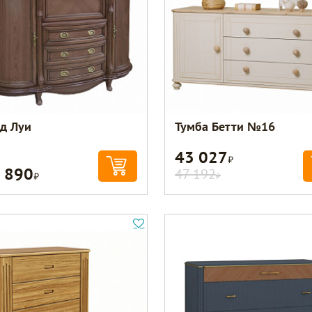
д Луи
Тумба Бетти №16
43 027
Р
 890
Р
47 192
Р