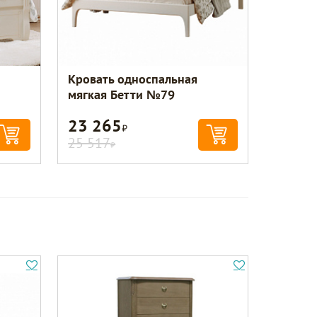
Кровать односпальная
мягкая Бетти №79
23 265
Р
25 517
Р