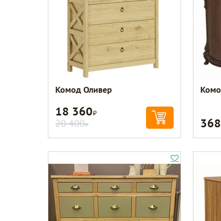
Комод Оливер
Комо
18 360
Р
368
20 400
Р