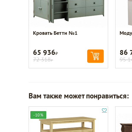
Кровать Бетти №1
Моду
65 936
86 
Р
72 318
95 1
Р
Вам также может понравиться:
-10%