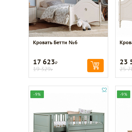
Кровать Бетти №6
Кров
17 623
23 
Р
19 329
25 7
Р
-9%
-9%