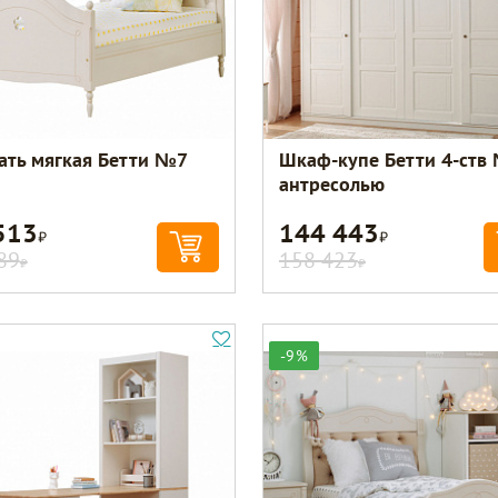
ать мягкая Бетти №7
Шкаф-купе Бетти 4-ств
антресолью
513
144 443
Р
Р
89
158 423
Р
Р
-9%