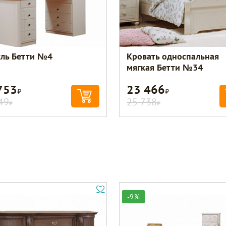
ль Бетти №4
Кровать односпальная
мягкая Бетти №34
753
23 466
Р
Р
49
25 738
Р
Р
-9%