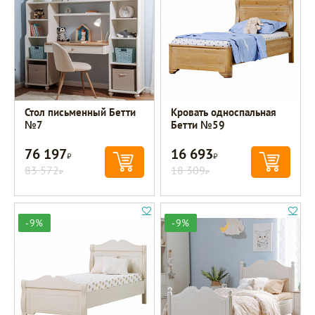
Стол письменный Бетти
Кровать односпальная
№7
Бетти №59
76 197
16 693
Р
Р
83 572
18 309
Р
Р
-9%
-9%