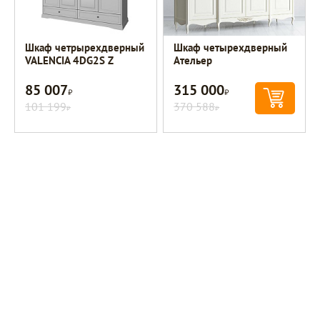
Шкаф четрырехдверный
Шкаф четырехдверный
VALENCIA 4DG2S Z
Ательер
85 007
315 000
Р
Р
101 199
370 588
Р
Р