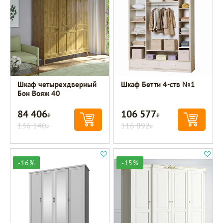
Шкаф четырехдверный
Шкаф Бетти 4-ств №1
Бон Вояж 40
84 406
106 577
Р
Р
136 140
116 892
Р
Р
-16%
-15%