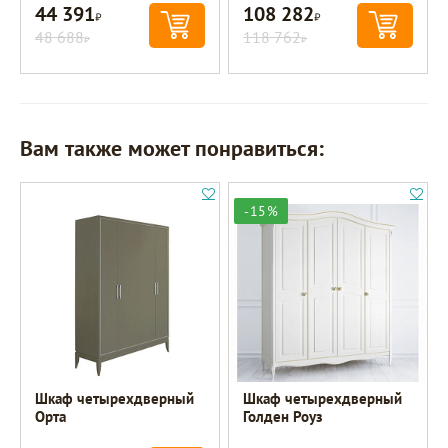
44 391
108 282
Р
Р
48 688
118 762
Р
Р
Вам также может понравиться:
-15%
Шкаф четырехдверный
Шкаф четырехдверный
Орта
Голден Роуз