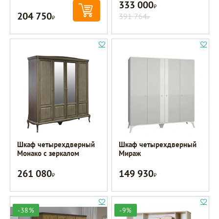
333 000
Р
204 750
Р
391 764
Р
Шкаф четырехдверный
Шкаф четырехдверный
Монако с зеркалом
Мираж
261 080
149 930
Р
Р
-38%
-9%