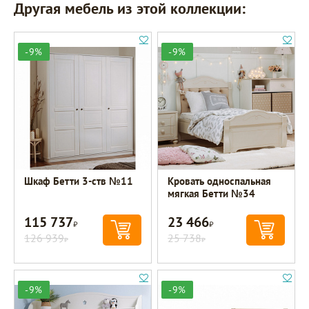
Другая мебель из этой коллекции:
-9%
-9%
Шкаф Бетти 3-ств №11
Кровать односпальная
мягкая Бетти №34
115 737
23 466
Р
Р
126 939
25 738
Р
Р
-9%
-9%