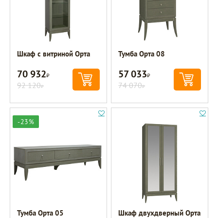
Шкаф с витриной Орта
Тумба Орта 08
70 932
57 033
Р
Р
92 120
74 070
Р
Р
-23%
Тумба Орта 05
Шкаф двухдверный Орта