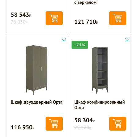
с зеркалом
58 543
Р
121 710
76 030
Р
Р
-23%
Шкаф двухдверный Орта
Шкаф комбинированный
Орта
58 304
Р
116 950
Р
75 720
Р