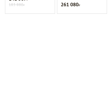
261 080
183 880
Р
Р