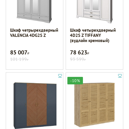
Шкаф четрырехдверный
Шкаф четырехдверный
VALENCIA 4DG2S Z
4D2S Z TIFFANY
(вудлайн кремовый)
85 007
78 623
Р
Р
101 199
93 599
Р
Р
-10%