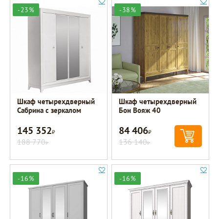
-23%
-38%
Шкаф четырехдверный
Шкаф четырехдверный
Сабрина с зеркалом
Бон Вояж 40
145 352
84 406
Р
Р
188 770
136 140
Р
Р
-16%
-16%