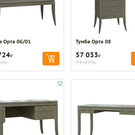
а Орта 06/01
Тумба Орта 08
724
57 033
Р
Р
50
74 070
Р
Р