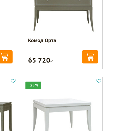
Комод Орта
65 720
Р
-23%