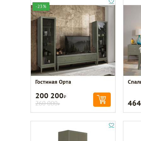
-23%
Гостиная Орта
Спал
200 200
Р
464
260 000
Р