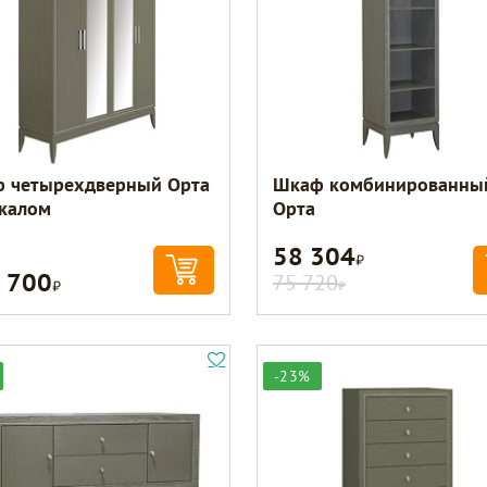
 четырехдверный Орта
Шкаф комбинированны
ркалом
Орта
58 304
Р
 700
Р
75 720
Р
-23%