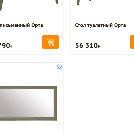
 письменный Орта
Стол туалетный Орта
790
56 310
Р
Р