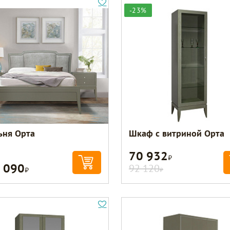
-23%
ьня Орта
Шкаф с витриной Орта
70 932
Р
 090
Р
92 120
Р