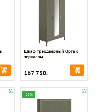
а
Шкаф трехдверный Орта с
зеркалом
167 750
Р
-23%