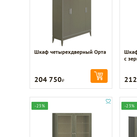
Шкаф четырехдверный Орта
Шкаф
с зе
204 750
212
Р
-23%
-23%