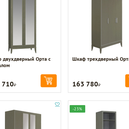
 двухдверный Орта с
Шкаф трехдверный Орт
алом
 710
163 780
Р
Р
-23%