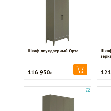
Шкаф двухдверный Орта
Шкаф
зерк
116 950
121
Р