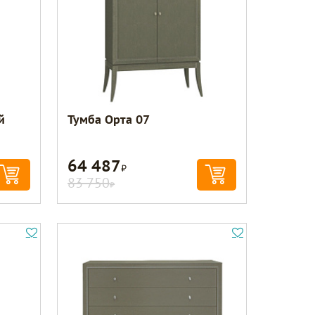
й
Тумба Орта 07
64 487
Р
83 750
Р