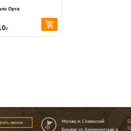
ало Орта
10
Р
О
Москва, м. Славянский
азать звонок
Г
Бульвар, ул. Кременчугская, д.