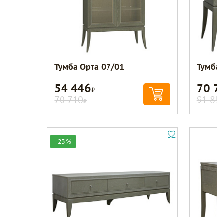
Тумба Орта 07/01
Тумб
54 446
70 
Р
70 710
91 8
Р
-23%