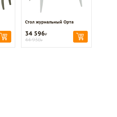
Стол журнальный Орта
34 596
Р
44 930
Р