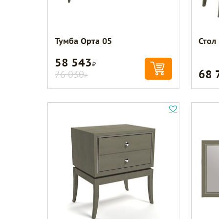
Тумба Орта 05
Стол
58 543
Р
68 
76 030
Р