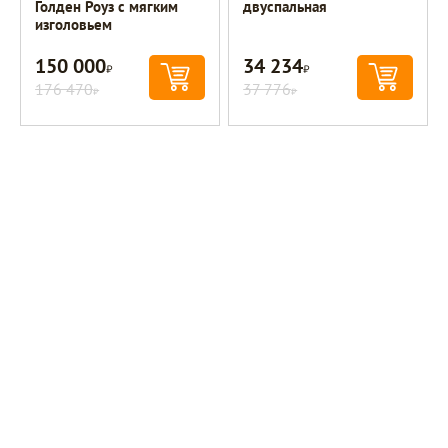
Голден Роуз с мягким
двуспальная
изголовьем
150 000
34 234
Р
Р
176 470
37 776
Р
Р