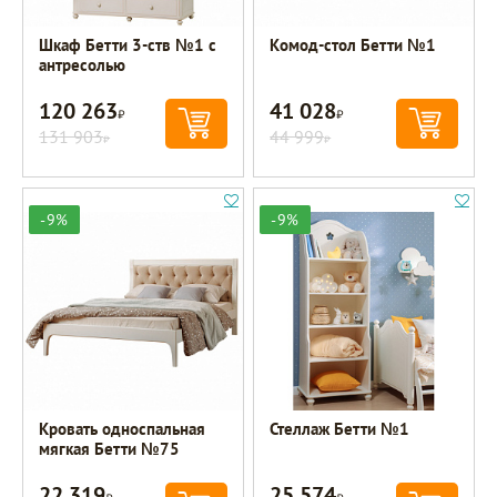
Шкаф Бетти 3-ств №1 с
Комод-стол Бетти №1
антресолью
120 263
41 028
Р
Р
131 903
44 999
Р
Р
-9%
-9%
Кровать односпальная
Стеллаж Бетти №1
мягкая Бетти №75
22 319
25 574
Р
Р