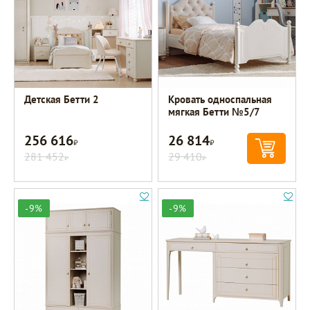
Детская Бетти 2
Кровать односпальная
мягкая Бетти №5/7
256 616
26 814
Р
Р
281 452
29 410
Р
Р
-9%
-9%