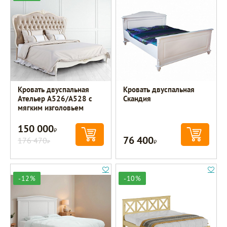
Кровать двуспальная
Кровать двуспальная
Ательер A526/A528 с
Скандия
мягким изголовьем
150 000
Р
76 400
176 470
Р
Р
-12%
-10%