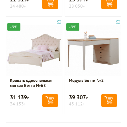
24 480
28 050
Р
Р
-9%
-9%
Кровать односпальная
Модуль Бетти №2
мягкая Бетти №68
31 139
39 307
Р
Р
34 153
43 112
Р
Р