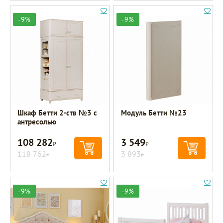
-9%
-9%
Шкаф Бетти 2-ств №3 с
Модуль Бетти №23
антресолью
108 282
3 549
Р
Р
118 762
3 893
Р
Р
-9%
-9%