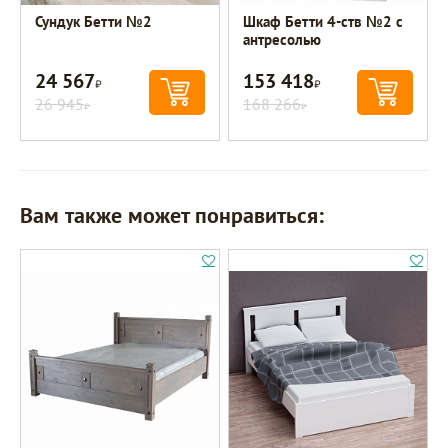
Сундук Бетти №2
Шкаф Бетти 4-ств №2 с
антресолью
24 567
153 418
Р
Р
26 945
168 266
Р
Р
Вам также может понравиться: