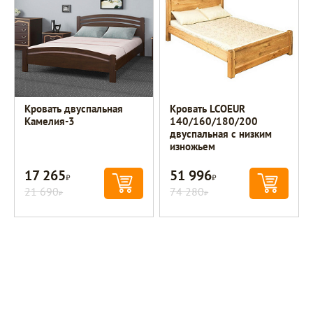
Кровать двуспальная
Кровать LCOEUR
Камелия-3
140/160/180/200
двуспальная с низким
изножьем
17 265
51 996
Р
Р
21 690
74 280
Р
Р