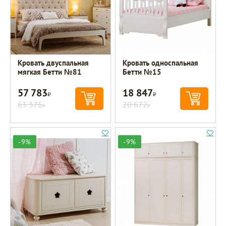
Кровать двуспальная
Кровать односпальная
мягкая Бетти №81
Бетти №15
57 783
18 847
Р
Р
63 376
20 672
Р
Р
-9%
-9%