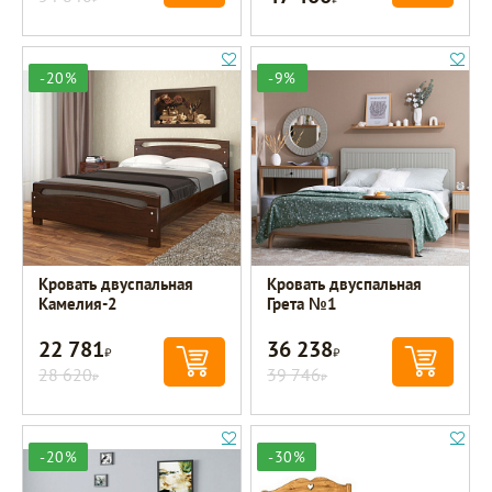
-20%
-9%
Кровать двуспальная
Кровать двуспальная
Камелия-2
Грета №1
22 781
36 238
Р
Р
28 620
39 746
Р
Р
-20%
-30%