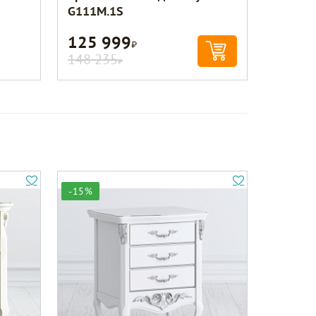
G111M.1S
125 999
Р
148 235
Р
-15%