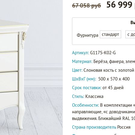
56 999
67 058 руб
Вы
стандарт
с д
Фурнитура
Артикул:
G117S-K02-G
Материал:
Берёза, фанера, эл
Цвет:
Слоновая кость с золотой
ШxВxГ (мм):
500 x 570 x 400
Срок поставки:
от 45 дней
Стиль:
Классика
Особенности:
В комплектации 
направляющие, «с доводчиками»
выдвижения. Ближайший RAL 10
Страна производитель
Россия