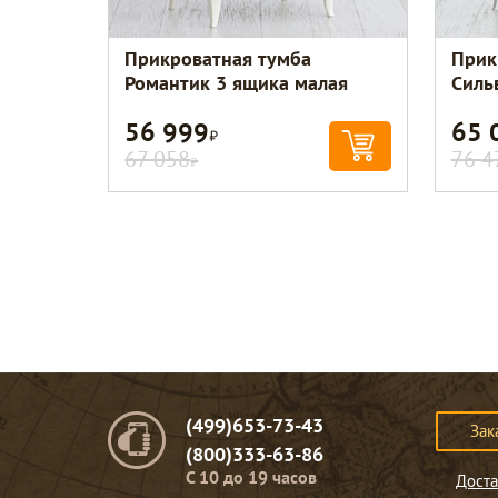
Прикроватная тумба
Прик
Романтик 3 ящика малая
Силь
56 999
65 
Р
67 058
76 4
Р
(499)653-73-43
Зак
(800)333-63-86
C 10 до 19 часов
Доста