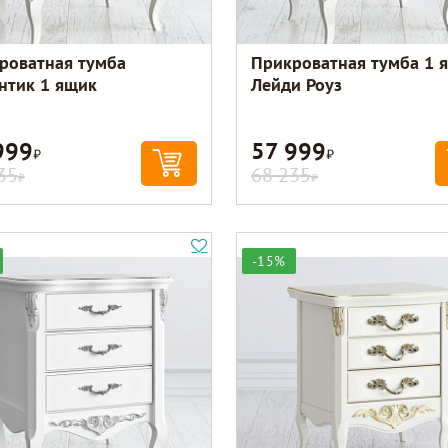
роватная тумба
Прикроватная тумба 1 
нтик 1 ящик
Лейди Роуз
999
57 999
Р
Р
35
68 235
Р
Р
-15%