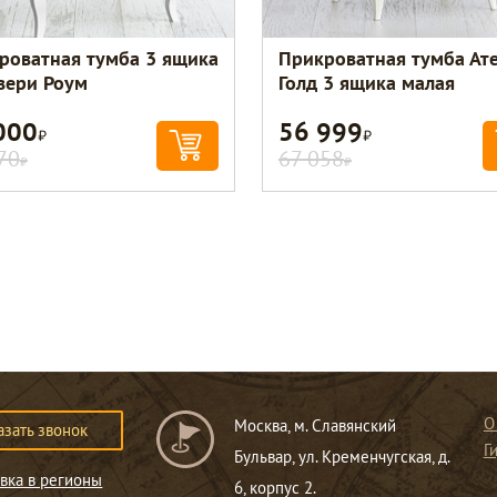
роватная тумба 3 ящика
Прикроватная тумба Ат
вери Роум
Голд 3 ящика малая
000
56 999
Р
Р
70
67 058
Р
Р
О
Москва, м. Славянский
азать звонок
Г
Бульвар, ул. Кременчугская, д.
вка в регионы
6, корпус 2.