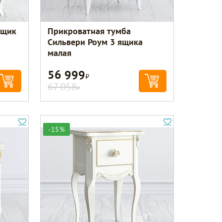
ящик
Прикроватная тумба
Сильвери Роум 3 ящика
малая
56 999
Р
67 058
Р
-15%