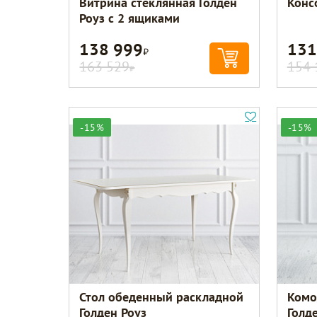
Витрина стеклянная Голден
Конс
Роуз с 2 ящиками
138 999
131
Р
163 529
154 
Р
-15%
-15%
Стол обеденный раскладной
Комо
Голден Роуз
Голд