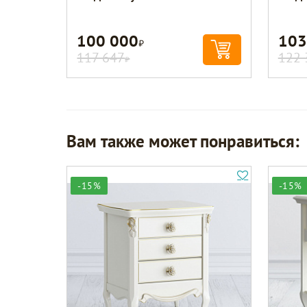
100 000
103
Р
117 647
122 
Р
Вам также может понравиться:
-15%
-15%