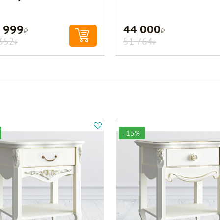
 999
44 000
Р
Р
352
51 764
Р
Р
-15%