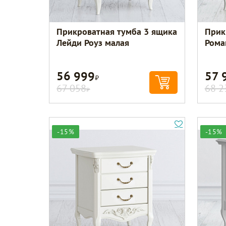
Прикроватная тумба 3 ящика
Прик
Лейди Роуз малая
Рома
56 999
57 
Р
67 058
68 2
Р
-15%
-15%