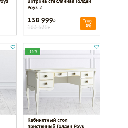
Роуз
Витрина стеклянная Голден
Роуз 2
138 999
Р
163 529
Р
-15%
Кабинетный стол
пристенный Голден Роуз