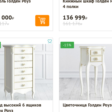
оль Голден Роуз
Книжный шкаф Голден 
4 полки
 000
136 999
Р
Р
117
161 176
Р
Р
-15%
д высокий 6 ящиков
Цветочница Голден Роуз
ен Роуз