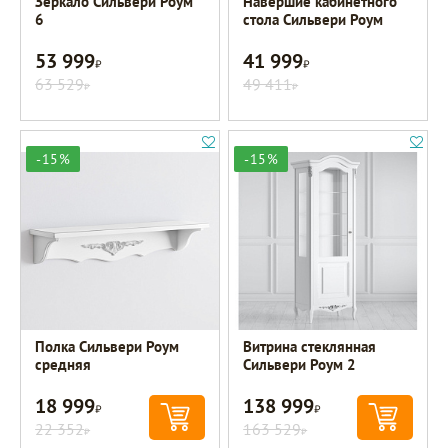
Зеркало Сильвери Роум
Навершие кабинетного
6
стола Сильвери Роум
53 999
41 999
Р
Р
63 529
49 411
Р
Р
-15%
-15%
Полка Сильвери Роум
Витрина стеклянная
средняя
Сильвери Роум 2
18 999
138 999
Р
Р
22 352
163 529
Р
Р