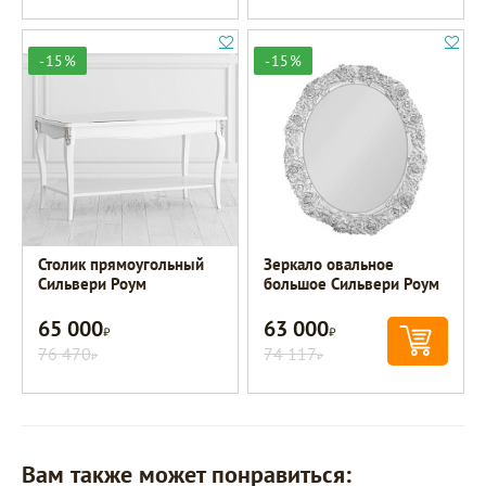
-15%
-15%
Столик прямоугольный
Зеркало овальное
Сильвери Роум
большое Сильвери Роум
65 000
63 000
Р
Р
76 470
74 117
Р
Р
Вам также может понравиться: