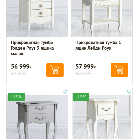
Прикроватная тумба
Прикроватная тумба 1
Голден Роуз 3 ящика
ящик Лейди Роуз
малая
56 999
57 999
Р
Р
67 058
68 235
Р
Р
-15%
-15%