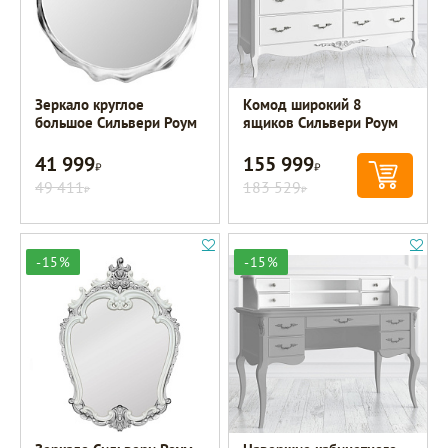
Зеркало круглое
Комод широкий 8
большое Сильвери Роум
ящиков Сильвери Роум
41 999
155 999
Р
Р
49 411
183 529
Р
Р
-15%
-15%