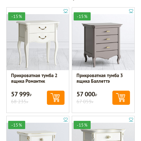
-15%
-15%
Прикроватная тумба 2
Прикроватная тумба 3
ящика Романтик
ящика Баллеттэ
57 999
57 000
Р
Р
68 235
67 059
Р
Р
-15%
-15%