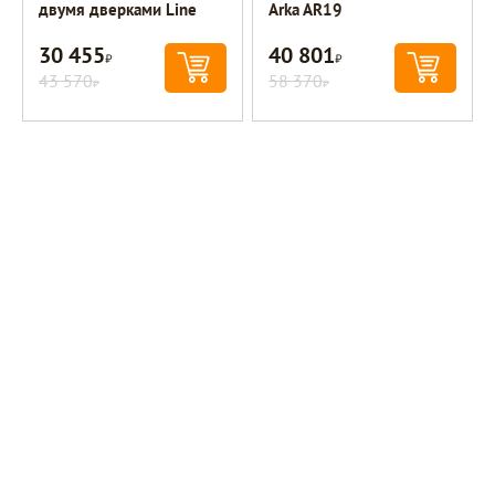
двумя дверками Line
Arka AR19
30 455
40 801
Р
Р
43 570
58 370
Р
Р