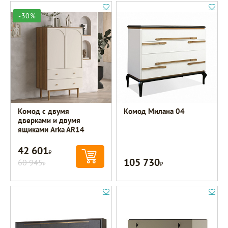
-30%
Комод с двумя
Комод Милана 04
дверками и двумя
ящиками Arka AR14
42 601
Р
105 730
60 945
Р
Р