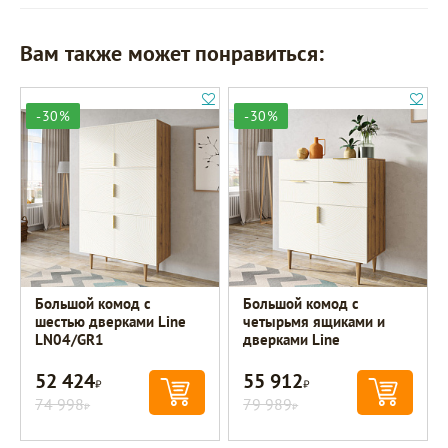
Вам также может понравиться:
-30%
-30%
Большой комод с
Большой комод с
шестью дверками Line
четырьмя ящиками и
LN04/GR1
дверками Line
52 424
55 912
Р
Р
74 998
79 989
Р
Р