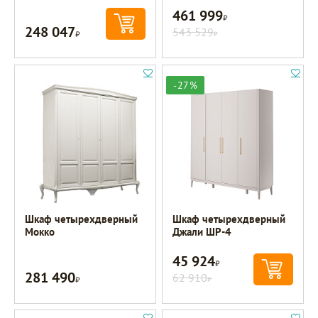
461 999
Р
248 047
Р
543 529
Р
-27%
Шкаф четырехдверный
Шкаф четырехдверный
Мокко
Джали ШР-4
45 924
Р
281 490
Р
62 910
Р