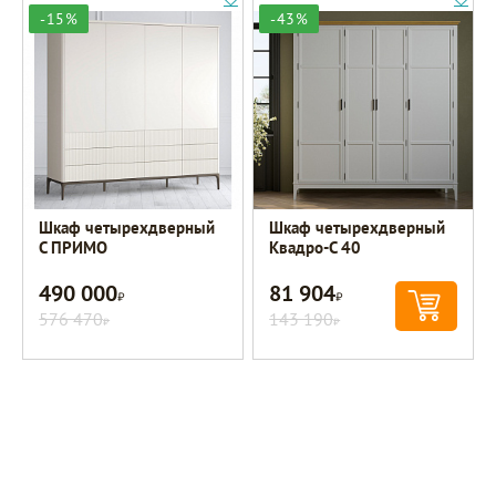
-15%
-43%
Шкаф четырехдверный
Шкаф четырехдверный
C ПРИМО
Квадро-С 40
490 000
81 904
Р
Р
576 470
143 190
Р
Р