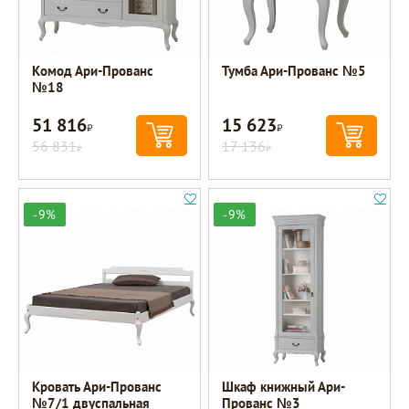
Комод Ари-Прованс
Тумба Ари-Прованс №5
№18
51 816
15 623
Р
Р
56 831
17 136
Р
Р
-9%
-9%
Кровать Ари-Прованс
Шкаф книжный Ари-
№7/1 двуспальная
Прованс №3