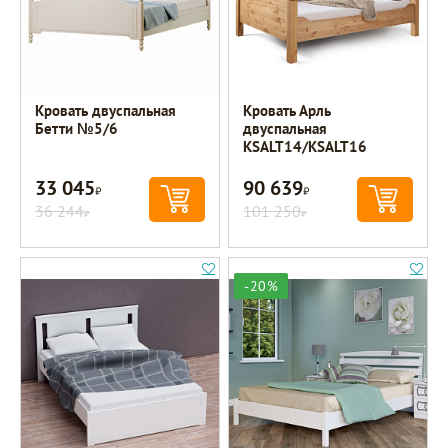
Кровать двуспальная
Кровать Арль
Бетти №5/6
двуспальная
KSALT14/KSALT16
33 045
90 639
Р
Р
36 244
101 250
Р
Р
-20%