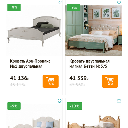
-9%
-9%
Кровать Ари-Прованс
Кровать двуспальная
№1 двуспальная
мягкая Бетти №5/5
41 136
41 539
Р
Р
45 118
45 560
Р
Р
-9%
-10%