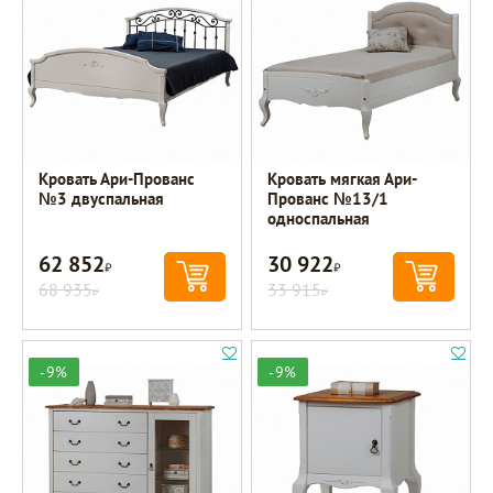
Кровать Ари-Прованс
Кровать мягкая Ари-
№3 двуспальная
Прованс №13/1
односпальная
62 852
30 922
Р
Р
68 935
33 915
Р
Р
-9%
-9%