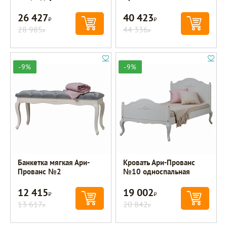
26 427
40 423
Р
Р
28 985
44 336
Р
Р
-9%
-9%
Банкетка мягкая Ари-
Кровать Ари-Прованс
Прованс №2
№10 односпальная
12 415
19 002
Р
Р
13 617
20 842
Р
Р