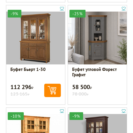
-9%
-25%
Буфет Бьерт 1-30
Буфет угловой Форест
Графит
112 296
58 500
Р
Р
123 165
78 000
Р
Р
-10%
-9%