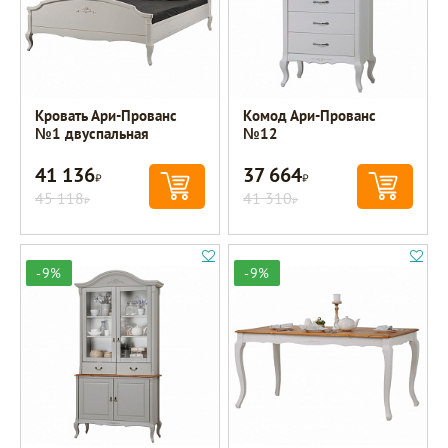
Кровать Ари-Прованс
Комод Ари-Прованс
№1 двуспальная
№12
41 136
37 664
Р
Р
45 118
41 310
Р
Р
-9%
-9%