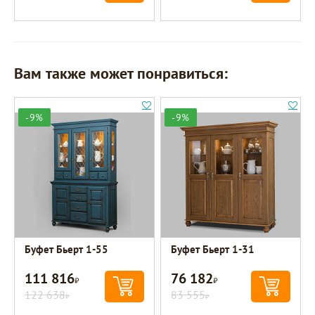
Вам также может понравиться:
-9%
-9%
Буфет Бьерт 1-55
Буфет Бьерт 1-31
111 816
76 182
Р
Р
122 638
83 555
Р
Р