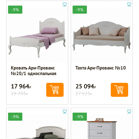
-9%
-9%
Кровать Ари-Прованс
Тахта Ари-Прованс №10
№20/1 односпальная
17 964
25 094
Р
Р
19 703
27 523
Р
Р
-9%
-9%