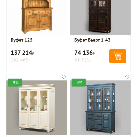
Буфет 125
Буфет Бьерт 1-43
137 214
74 136
Р
Р
152 460
81 311
Р
Р
-9%
-9%