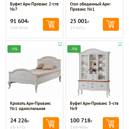
Буфет Ари-Прованс 2-ств
Стол обеденный Ари-
№7
Прованс №1
91 604
25 001
Р
Р
100 470
27 421
Р
Р
-9%
-9%
Кровать Ари-Прованс
Буфет Ари-Прованс 3-ств
№1 односпальная
№9
24 226
100 718
Р
Р
26 571
110 466
Р
Р