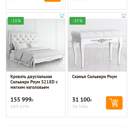
-15%
-15%
Кровать двуспальная
Скамья Сильвери Роум
Сильвери Роум S218D с
мягким изголовьем
155 999
31 100
Р
Р
183 529
36 588
Р
Р