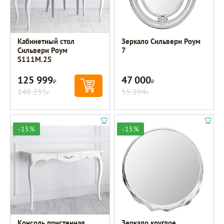
Кабинетный стол
Зеркало Сильвери Роум
Сильвери Роум
7
S111M.2S
125 999
47 000
Р
Р
148 235
55 294
Р
Р
-15%
-15%
Консоль пристенная
Зеркало круглое