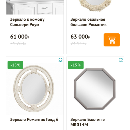
Зеркало к комоду
Зеркало овальное
Сильвери Роум
большое Романтик
61 000
63 000
Р
Р
71 764
74 117
Р
Р
-15%
-15%
Зеркало Романтик Голд 6
Зеркало Баллеттэ
MR014M