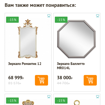
Вам также может понравиться:
-15%
-15%
Зеркало Романтик 12
Зеркало Баллеттэ
MR014L
68 999
38 000
Р
Р
81 176
44 706
Р
Р
-15%
-15%