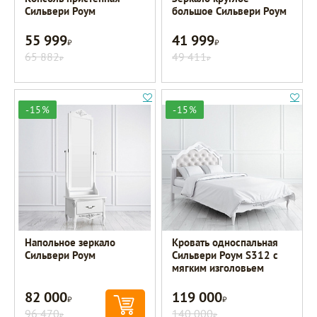
Сильвери Роум
большое Сильвери Роум
55 999
41 999
Р
Р
65 882
49 411
Р
Р
-15%
-15%
Напольное зеркало
Кровать односпальная
Сильвери Роум
Сильвери Роум S312 с
мягким изголовьем
82 000
119 000
Р
Р
96 470
140 000
Р
Р