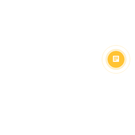
(499)653-73-43
(800)333-63-86
C 10 до 19 часов
Заказать звонок
Доставка в регионы
Москва, м. Славянский Бульвар, ул. Кременчугская,
д. 6, корпус 2.