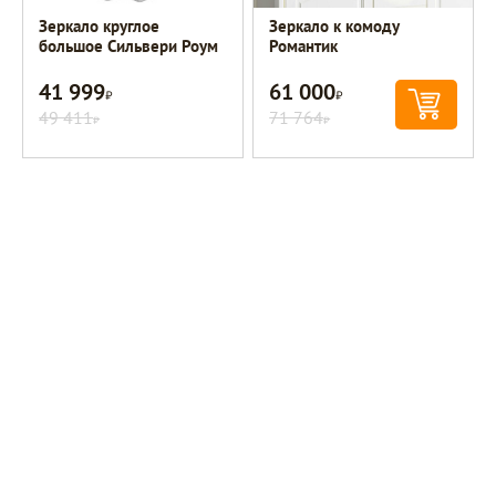
Зеркало круглое
Зеркало к комоду
большое Сильвери Роум
Романтик
41 999
61 000
Р
Р
49 411
71 764
Р
Р