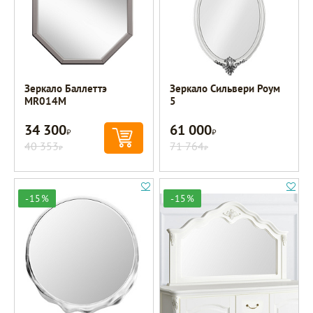
Зеркало Баллеттэ
Зеркало Сильвери Роум
MR014M
5
34 300
61 000
Р
Р
40 353
71 764
Р
Р
-15%
-15%