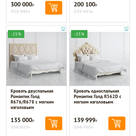
300 000
200 100
Р
Р
352 941
235 411
Р
Р
-15%
-15%
Кровать двуспальная
Кровать односпальная
Романтик Голд
Романтик Голд R562D с
R676/R678 с мягким
мягким изголовьем
изголовьем
135 000
139 999
Р
Р
158 823
164 705
Р
Р