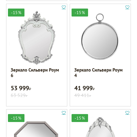
-15%
-15%
Зеркало Сильвери Роум
Зеркало Сильвери Роум
6
4
53 999
41 999
Р
Р
63 529
49 411
Р
Р
-15%
-15%