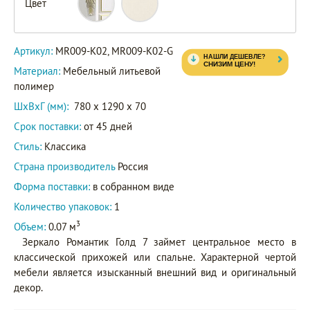
Цвет
K02-G
Артикул
MR009-
Артикул:
MR009-K02, MR009-K02-G
K02
Материал:
Мебельный литьевой
полимер
ШxВxГ (мм):
780 x 1290 x 70
Срок поставки:
от 45 дней
Стиль:
Классика
Страна производитель
Россия
Форма поставки:
в собранном виде
Количество упаковок:
1
3
Объем:
0.07 м
Зеркало Романтик Голд 7 займет центральное место в
классической прихожей или спальне. Характерной чертой
мебели является изысканный внешний вид и оригинальный
декор.