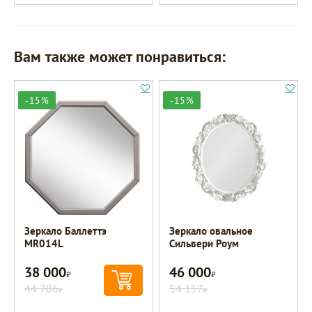
Вам также может понравиться:
-15%
-15%
Зеркало Баллеттэ
Зеркало овальное
MR014L
Сильвери Роум
38 000
46 000
Р
Р
44 706
54 117
Р
Р