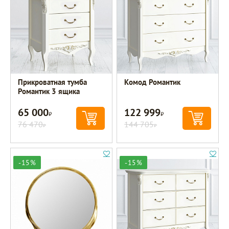
Прикроватная тумба
Комод Романтик
Романтик 3 ящика
65 000
122 999
Р
Р
76 470
144 705
Р
Р
-15%
-15%