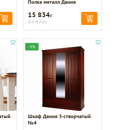
Полка металл Дания
15 834
Р
17 472
Р
-9%
чатый
Шкаф Дания 3-створчатый
№4