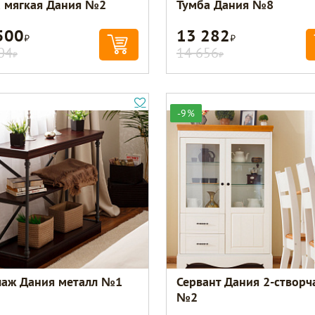
а мягкая Дания №2
Тумба Дания №8
500
13 282
Р
Р
04
14 656
Р
Р
-9%
лаж Дания металл №1
Сервант Дания 2-створ
№2