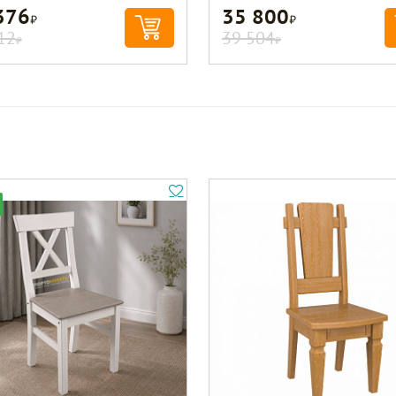
376
35 800
Р
Р
12
39 504
Р
Р