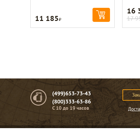
16 
11 185
Р
17 9
(499)653-73-43
Зак
(800)333-63-86
C 10 до 19 часов
Доста
© Портомебель. 2009-2026 год.
Мебель из массива дерева
.
Представленная на сайте информация
не являет