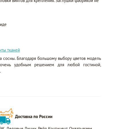
ловки винтов для крепления. Заглушки фабрикой не
виде
нты тканей
ва сосны. Благодаря большому выбору цветов модель
 очень удобным решением для любой гостиной,
.
Доставка по России
ЭК, Деловые Линии, Рейл Континент. Охватываем