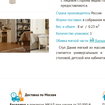
С лицевой стороны видны го
предоставляются.
Страна производитель
Россия
Форма поставки:
в собранном 
3
Вес и объем :
8 кг
/
0.23 м
Количество упаковок:
1
Обивка мягкой части:
Вариа
Стул Дания мягкий из масси
считается универсальным и
столовой, детской или кабинета
Доставка по Москве
Бесплатно
в пределах МКАД при заказе от 50 000 ₽.
П