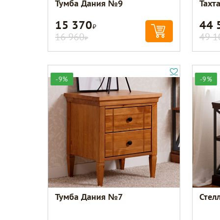
Тумба Дания №9
Тахт
15 370
44 
Р
16 960
49 1
Р
-9%
-9%
Тумба Дания №7
Стел