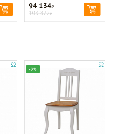
94 134
Р
103 872
Р
-9%