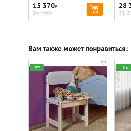
15 370
28 
Р
16 960
31 3
Р
Вам также может понравиться:
-9%
-40%