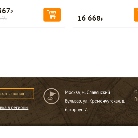
367
Р
16 668
Р
52
Р
О
Москва, м. Славянский
азать звонок
Г
Бульвар, ул. Кременчугская, д.
вка в регионы
6, корпус 2.
ся публичной офертой
.