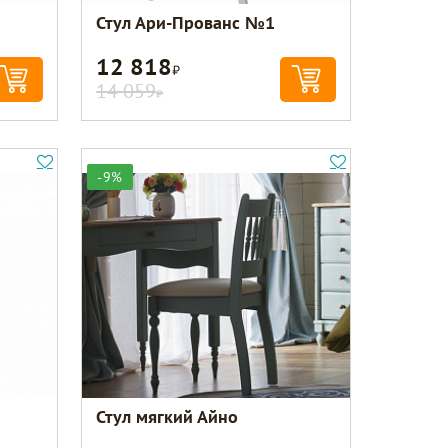
Стул Ари-Прованс №1
12 818
Р
14 059
Р
-9%
Стул мягкий Айно