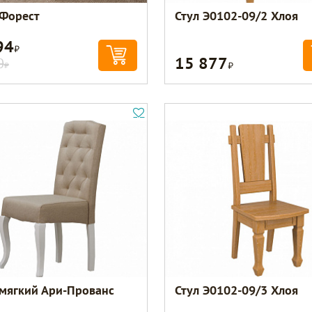
 Форест
Стул Э0102-09/2 Хлоя
94
Р
15 877
Р
0
Р
 мягкий Ари-Прованс
Стул Э0102-09/3 Хлоя