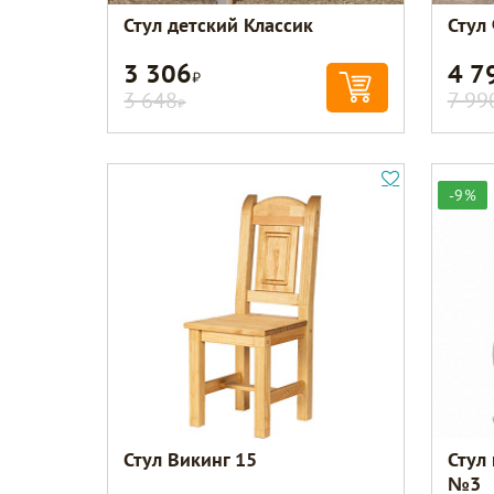
Стул детский Классик
Стул
3 306
4 7
Р
3 648
7 99
Р
-9%
Стул Викинг 15
Стул
№3