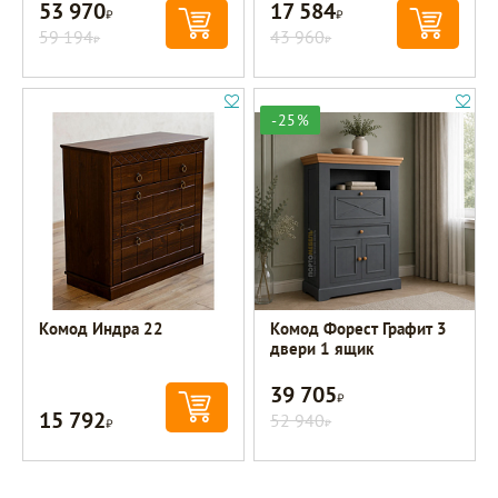
53 970
17 584
Р
Р
59 194
43 960
Р
Р
-25%
Комод Индра 22
Комод Форест Графит 3
двери 1 ящик
39 705
Р
15 792
Р
52 940
Р