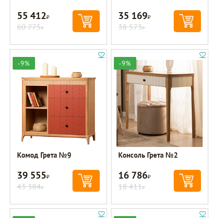
55 412
35 169
Р
Р
60 775
38 573
Р
Р
-9%
-9%
Комод Грета №9
Консоль Грета №2
39 555
16 786
Р
Р
43 384
18 411
Р
Р