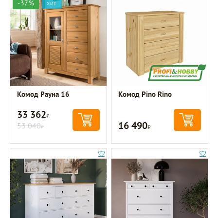
-37%
ХИТ
Комод Рауна 16
Комод Pino Rino
33 362
Р
16 490
53 040
Р
Р