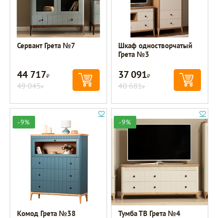
Сервант Грета №7
Шкаф одностворчатый
Грета №3
44 717
37 091
Р
Р
49 045
40 681
Р
Р
-9%
-9%
Комод Грета №38
Тумба ТВ Грета №4