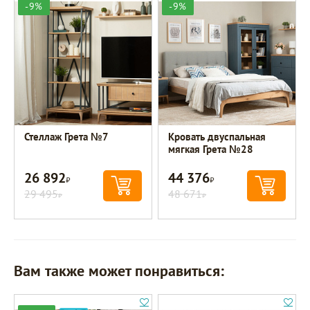
-9%
-9%
Стеллаж Грета №7
Кровать двуспальная
мягкая Грета №28
26 892
44 376
Р
Р
29 495
48 671
Р
Р
Вам также может понравиться: