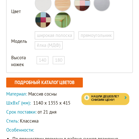
Цвет
широкая полоска
прямоугольник
Модель
ёлка (МДФ)
Высота
140
180
ножек
ПОДРОБНЫЙ КАТАЛОГ ЦВЕТОВ
Материал:
Массив сосны
ШxВxГ (мм):
1140 x 1355 x 415
Срок поставки:
от 21 дня
Стиль:
Классика
Особенности:
По прошествии времени в районе сучков возможно