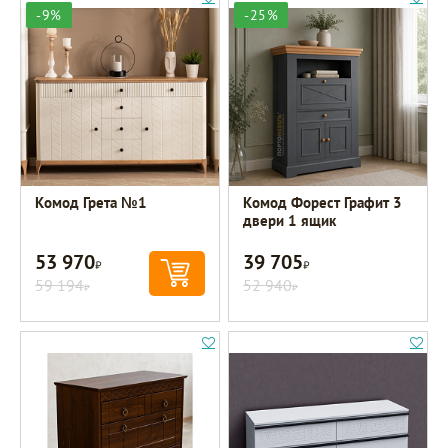
-9%
-25%
Комод Грета №1
Комод Форест Графит 3
двери 1 ящик
53 970
39 705
Р
Р
59 194
52 940
Р
Р