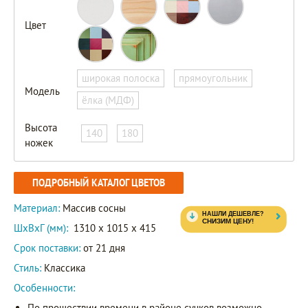
Цвет
широкая полоска
прямоугольник
Модель
ёлка (МДФ)
Высота
140
180
ножек
ПОДРОБНЫЙ КАТАЛОГ ЦВЕТОВ
Материал:
Массив сосны
ШxВxГ (мм):
1310 x 1015 x 415
Срок поставки:
от 21 дня
Стиль:
Классика
Особенности:
По прошествии времени в районе сучков возможно