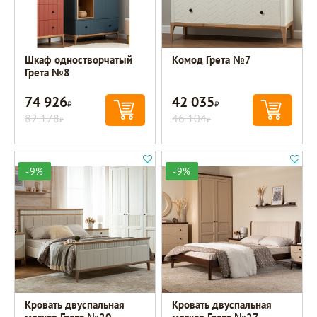
Шкаф одностворчатый
Комод Грета №7
Грета №8
74 926
42 035
Р
Р
82 178
46 104
Р
Р
-9%
-9%
Кровать двуспальная
Кровать двуспальная