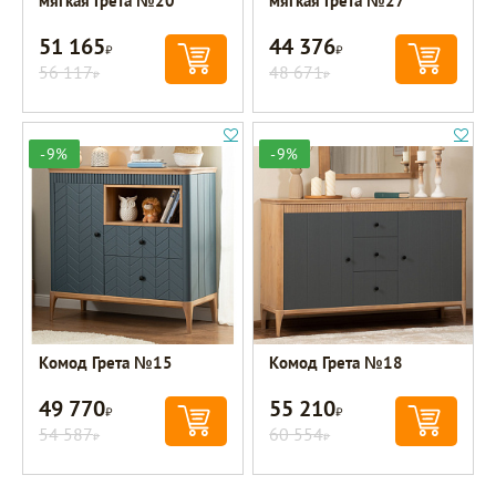
мягкая Грета №20
мягкая Грета №27
51 165
44 376
Р
Р
56 117
48 671
Р
Р
-9%
-9%
Комод Грета №15
Комод Грета №18
49 770
55 210
Р
Р
54 587
60 554
Р
Р