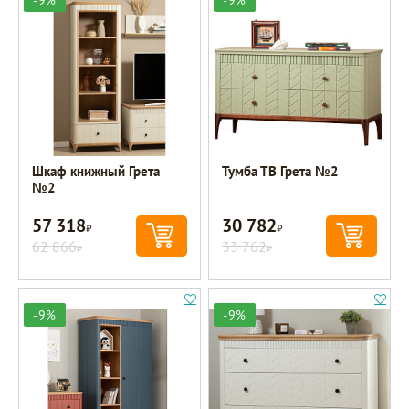
-9%
-9%
Шкаф книжный Грета
Тумба ТВ Грета №2
№2
57 318
30 782
Р
Р
62 866
33 762
Р
Р
-9%
-9%