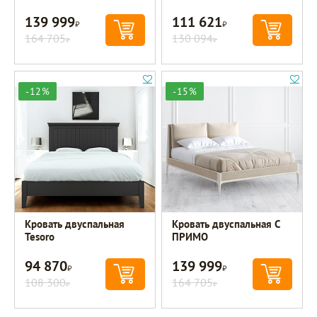
139 999
111 621
Р
Р
164 705
130 094
Р
Р
-12%
-15%
Кровать двуспальная
Кровать двуспальная C
Tesoro
ПРИМО
94 870
139 999
Р
Р
108 300
164 705
Р
Р