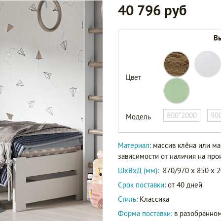
40 796 руб
Вы
Цвет
800*2000
90
Модель
Материал:
массив клёна или ма
зависимости от наличия на про
ШxВxД (мм):
870/970 x 850 x 
Срок поставки:
от 40 дней
Стиль:
Классика
Форма поставки:
в разобранном