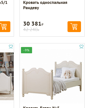
№5/1
Кровать односпальная
Рандеву
30 381
Р
42 240
Р
-9%
Кровать Бетти №5