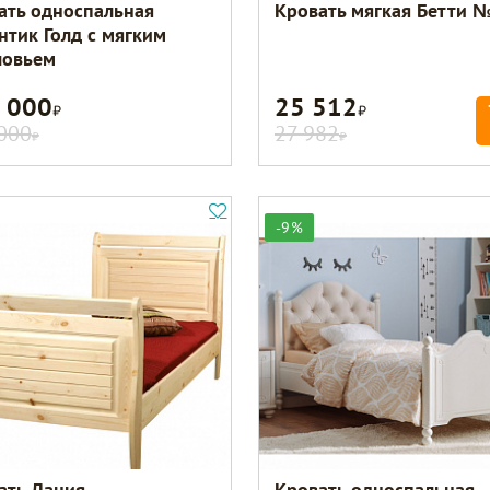
ать односпальная
Кровать мягкая Бетти 
нтик Голд с мягким
ловьем
 000
25 512
Р
Р
000
27 982
Р
Р
-9%
ать Дания
Кровать односпальная