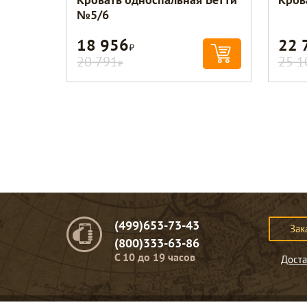
№5/6
18 956
22 
Р
20 791
25 1
Р
(499)653-73-43
Зак
(800)333-63-86
C 10 до 19 часов
Доста
© Портомебель. 2009-2026 год.
Мебель из массива дерева
.