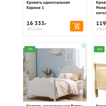
Кровать односпальная
Кров
Карина 1
Рома
изго
16 333
119
Р
20 520
140 
Р
-9%
-9%
Кровать односпальная Бетти
Кров