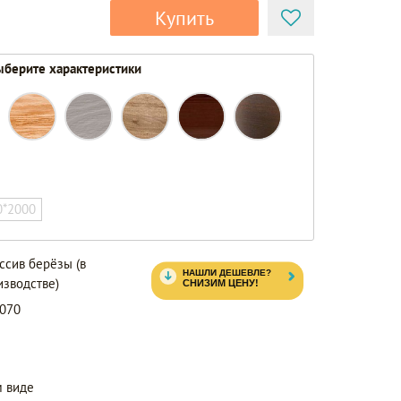
Купить
берите характеристики
0*2000
ссив берёзы (в
изводстве)
2070
 виде