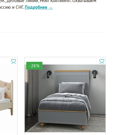
ЭК, Деловые Линии, Рейл Континент. Охватываем
оссию и СНГ.
Подробнее →
-28%