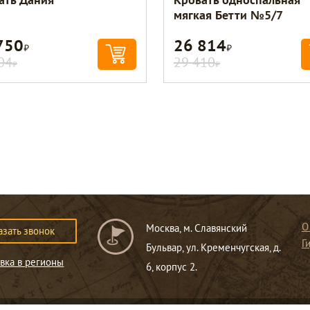
мягкая Бетти №5/7
750
26 814
Р
Р
04
29 410
Р
Р
О
Москва, м. Славянский
азать звонок
Г
Бульвар, ул. Кременчугская, д.
вка в регионы
6, корпус 2.