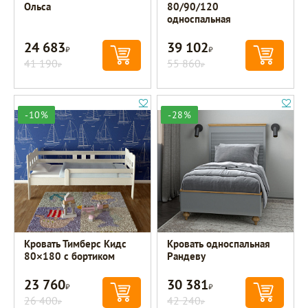
Ольса
80/90/120
односпальная
24 683
39 102
Р
Р
41 190
55 860
Р
Р
-10%
-28%
Кровать Тимберс Кидс
Кровать односпальная
80×180 с бортиком
Рандеву
23 760
30 381
Р
Р
26 400
42 240
Р
Р