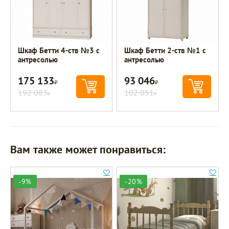
Шкаф Бетти 4-ств №3 с
Шкаф Бетти 2-ств №1 с
антресолью
антресолью
175 133
93 046
Р
Р
192 083
102 051
Р
Р
Вам также может понравиться:
-9%
-20%