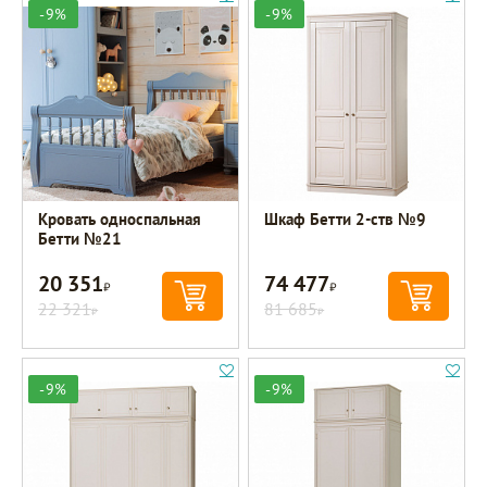
-9%
-9%
Кровать односпальная
Шкаф Бетти 2-ств №9
Бетти №21
20 351
74 477
Р
Р
22 321
81 685
Р
Р
-9%
-9%