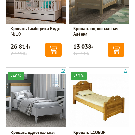
Кровать Тимберика Кидс
Кровать односпальная
№10
Алёнка
26 814
13 038
Р
Р
29 410
16 380
Р
Р
-40%
-30%
Кровать односпальная
Кровать LCOEUR