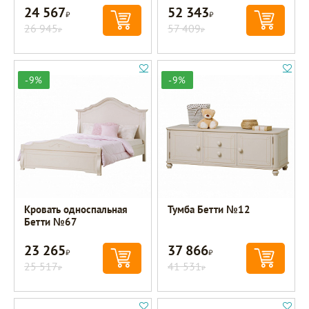
24 567
52 343
Р
Р
26 945
57 409
Р
Р
-9%
-9%
Кровать односпальная
Тумба Бетти №12
Бетти №67
23 265
37 866
Р
Р
25 517
41 531
Р
Р