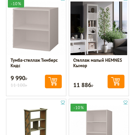
-10%
Тумба-стеллаж Тимберс
Стеллаж малый HEMNES
Кидс
Кымор
9 990
Р
11 886
11 100
Р
Р
-10%